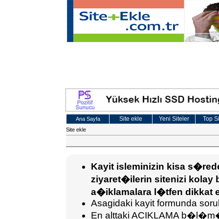
Site ekle
Yeni Siteler
Top Si
Ana Sayfa
Site ekle
Kayit isleminizin kisa s�r
ziyaret�ilerin sitenizi kolay 
a�iklamalara l�tfen dikkat e
Asagidaki kayit formunda sorula
En alttaki ACIKLAMA b�l�m�ne