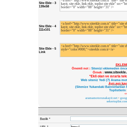
Site Ekle - 3
139x58
Site Ekle - 4
111x101
Site Ekle - 5
Link
EKLEM
Önemli not :
Sitenizi eklemeden önce
www.siteekle.
Örnek :
*Ekli olan ve ısrarla te
Web siteniz Yedi (7) Arama mot
Ayrı ayrı ka
(Sitenize Yukarıdaki Bannerlardan 
Toplistlerin
<
aramamotorunakayit.net
-
googl
sekertoplist.co
Baslik
*
URL
*