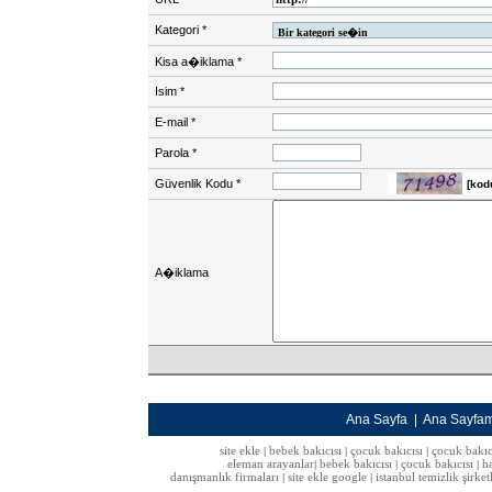
Kategori
*
Kisa a�iklama
*
Isim
*
E-mail
*
Parola
*
Güvenlik Kodu
*
[kod
A�iklama
Ana Sayfa
|
Ana Sayfa
site ekle
bebek bakıcısı
çocuk bakıcısı
çocuk bakıc
|
|
|
eleman arayanlar
bebek bakıcısı
çocuk bakıcısı
h
|
|
|
danışmanlık firmaları
site ekle google
istanbul temizlik şirket
|
|