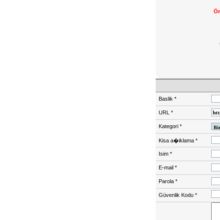
Ön
Baslik
*
URL
*
Kategori
*
Kisa a�iklama
*
Isim
*
E-mail
*
Parola
*
Güvenlik Kodu
*