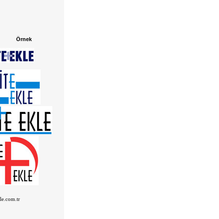
Örnek
kle.com.tr