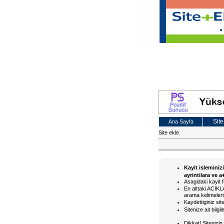
Site
Ana Sayfa
Site ekle
Kayit isleminiz
ayrintilara ve 
Asagidaki kayit f
En alttaki ACI
arama kelimelerin
Kaydettiginiz si
Sitenize ait bilg
Dikkat! Siteniz