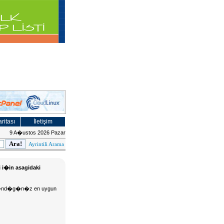
ritası
İletişim
9 A�ustos 2026 Pazar
Ayrintili Arama
i i�in asagidaki
 d�s�nd�g�n�z en uygun