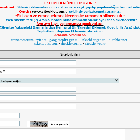
EKLEMEDEN ÖNCE OKUYUN !!
emli not :
Sitenizi eklemeden önce daha önce kayıt yapılıp yapılmadığını kontrol edin
www.siteekle.com.tr
Örnek :
şeklinde veritabanında aratınız..
*Ekli olan ve ısrarla tekrar eklenen site tamamen silinecektir
.
*
Web siteniz Yedi (7) Arama motorununa otomatik olarak aynı anda eklenecektir.!
Ayrı ayrı kayıt yaptırmanıza gerek yoktur!
(Sitenize Yukarıdaki Bannerlardan Herhangi Bir Tanesini Eklemek Koşulu ile Aşağıdak
Toplistlerin Hepsine Eklenmiş olacaktır.)
<<Arama Motorları>>
aramamotorunakayit.net
-
googletoplist.gen.tr
-
linkrehber.gen.tr
-
linkrehber.net
-
sekertoplist.com
-
siteekle.com.tr
-
siteekle.web.tr
Site bilgileri
[kodu yenile]