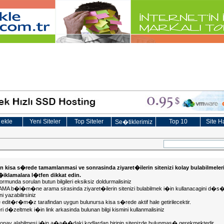
 ekle
Yeni Siteler
Top Siteler
Top 10
Site Ha
Se�tiklerimiz
in kisa s�rede tamamlanmasi ve sonrasinda ziyaret�ilerin sitenizi kolay bulabilmeler
a�iklamalara l�tfen dikkat edin.
ormunda sorulan butun bilgileri eksiksiz doldurmalisiniz
KLAMA b�l�m�ne arama sirasinda ziyaret�ilerin sitenizi bulabilmek i�in kullanacagini
i yazabilirsiniz
te edit�r�m�z tarafindan uygun bulunursa kisa s�rede aktif hale getirilecektir.
ileri d�zeltmek i�in link arkasinda bulunan bilgi kismini kullanmalisiniz
in onay alabilmesi i�in a�a��daki kodlardan birinin sitenizde bulunmas� gerekmektedir.