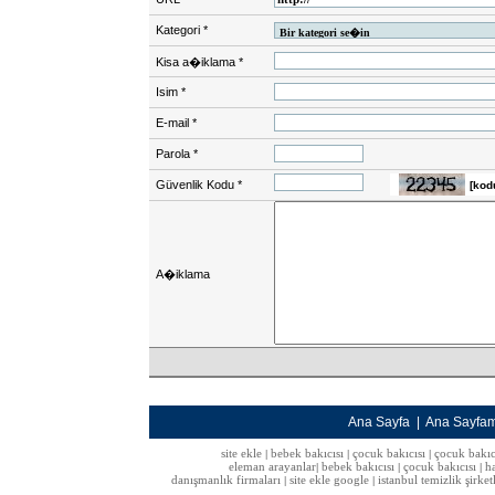
Kategori
*
Kisa a�iklama
*
Isim
*
E-mail
*
Parola
*
Güvenlik Kodu
*
[kod
A�iklama
Ana Sayfa
|
Ana Sayfa
site ekle
bebek bakıcısı
çocuk bakıcısı
çocuk bakıc
|
|
|
eleman arayanlar
bebek bakıcısı
çocuk bakıcısı
h
|
|
|
danışmanlık firmaları
site ekle google
istanbul temizlik şirket
|
|