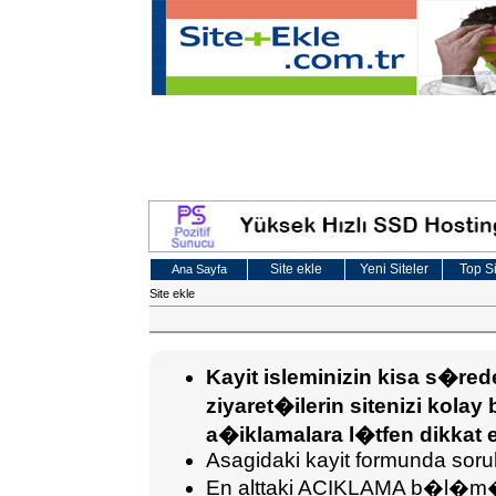
Site ekle
Yeni Siteler
Top Si
Ana Sayfa
Site ekle
Kayit isleminizin kisa s�r
ziyaret�ilerin sitenizi kolay 
a�iklamalara l�tfen dikkat e
Asagidaki kayit formunda sorula
En alttaki ACIKLAMA b�l�m�ne