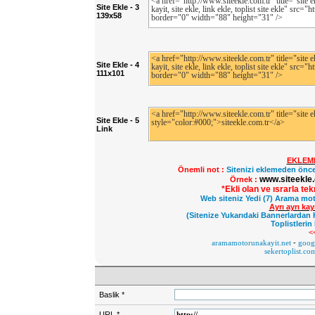
Site Ekle - 3
139x58
Site Ekle - 4
111x101
Site Ekle - 5
Link
EKLEM
Önemli not :
Sitenizi eklemeden önce
www.siteekle.
Örnek :
*Ekli olan ve ısrarla te
Web siteniz Yedi (7) Arama mot
Ayrı ayrı ka
(Sitenize Yukarıdaki Bannerlardan 
Toplistlerin
<
aramamotorunakayit.net
-
googl
sekertoplist.co
Baslik
*
URL
*