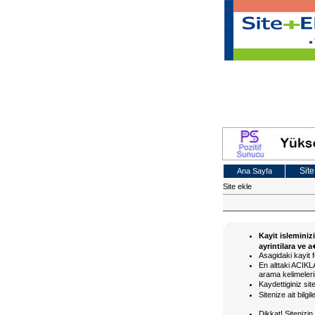
Site
Ana Sayfa
Site ekle
Kayit isleminiz
ayrintilara ve 
Asagidaki kayit f
En alttaki ACI
arama kelimelerin
Kaydettiginiz si
Sitenize ait bilg
Dikkat! Siteniz