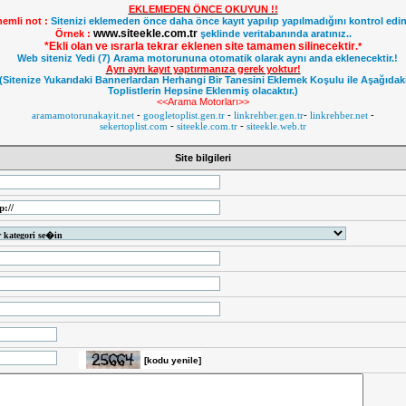
EKLEMEDEN ÖNCE OKUYUN !!
emli not :
Sitenizi eklemeden önce daha önce kayıt yapılıp yapılmadığını kontrol edin
www.siteekle.com.tr
Örnek :
şeklinde veritabanında aratınız..
*Ekli olan ve ısrarla tekrar eklenen site tamamen silinecektir
.
*
Web siteniz Yedi (7) Arama motorununa otomatik olarak aynı anda eklenecektir.!
Ayrı ayrı kayıt yaptırmanıza gerek yoktur!
(Sitenize Yukarıdaki Bannerlardan Herhangi Bir Tanesini Eklemek Koşulu ile Aşağıdak
Toplistlerin Hepsine Eklenmiş olacaktır.)
<<Arama Motorları>>
aramamotorunakayit.net
-
googletoplist.gen.tr
-
linkrehber.gen.tr
-
linkrehber.net
-
sekertoplist.com
-
siteekle.com.tr
-
siteekle.web.tr
Site bilgileri
[kodu yenile]