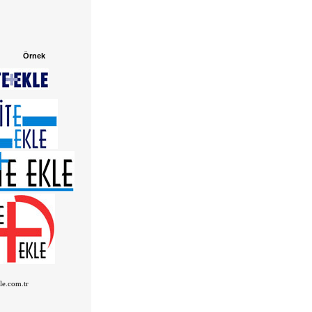
Örnek
kle.com.tr