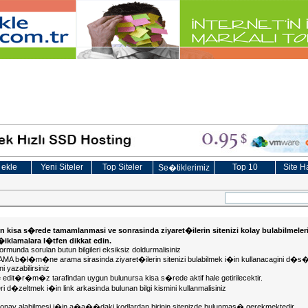
 ekle
Yeni Siteler
Top Siteler
Top 10
Site Ha
Se�tiklerimiz
in kisa s�rede tamamlanmasi ve sonrasinda ziyaret�ilerin sitenizi kolay bulabilmeler
a�iklamalara l�tfen dikkat edin.
ormunda sorulan butun bilgileri eksiksiz doldurmalisiniz
KLAMA b�l�m�ne arama sirasinda ziyaret�ilerin sitenizi bulabilmek i�in kullanacagini
i yazabilirsiniz
te edit�r�m�z tarafindan uygun bulunursa kisa s�rede aktif hale getirilecektir.
ileri d�zeltmek i�in link arkasinda bulunan bilgi kismini kullanmalisiniz
in onay alabilmesi i�in a�a��daki kodlardan birinin sitenizde bulunmas� gerekmektedir.