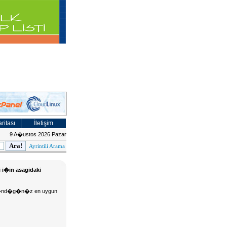
ritası
İletişim
9 A�ustos 2026 Pazar
Ayrintili Arama
i i�in asagidaki
 d�s�nd�g�n�z en uygun