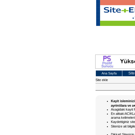
Site
Ana Sayfa
Site ekle
Kayit isleminiz
ayrintilara ve 
Asagidaki kayit f
En alttaki ACI
arama kelimelerin
Kaydettiginiz si
Sitenize ait bilg
Dikkat! Siteniz