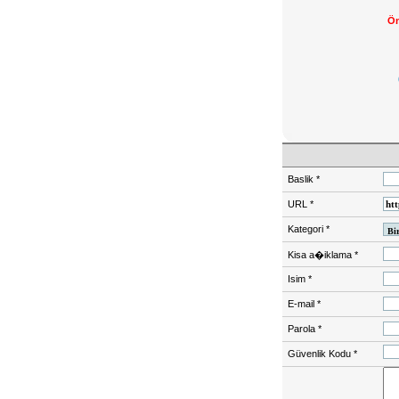
Ön
Baslik
*
URL
*
Kategori
*
Kisa a�iklama
*
Isim
*
E-mail
*
Parola
*
Güvenlik Kodu
*