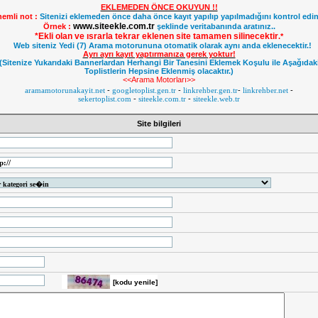
EKLEMEDEN ÖNCE OKUYUN !!
emli not :
Sitenizi eklemeden önce daha önce kayıt yapılıp yapılmadığını kontrol edin
www.siteekle.com.tr
Örnek :
şeklinde veritabanında aratınız..
*Ekli olan ve ısrarla tekrar eklenen site tamamen silinecektir
.
*
Web siteniz Yedi (7) Arama motorununa otomatik olarak aynı anda eklenecektir.!
Ayrı ayrı kayıt yaptırmanıza gerek yoktur!
(Sitenize Yukarıdaki Bannerlardan Herhangi Bir Tanesini Eklemek Koşulu ile Aşağıdak
Toplistlerin Hepsine Eklenmiş olacaktır.)
<<Arama Motorları>>
aramamotorunakayit.net
-
googletoplist.gen.tr
-
linkrehber.gen.tr
-
linkrehber.net
-
sekertoplist.com
-
siteekle.com.tr
-
siteekle.web.tr
Site bilgileri
[kodu yenile]