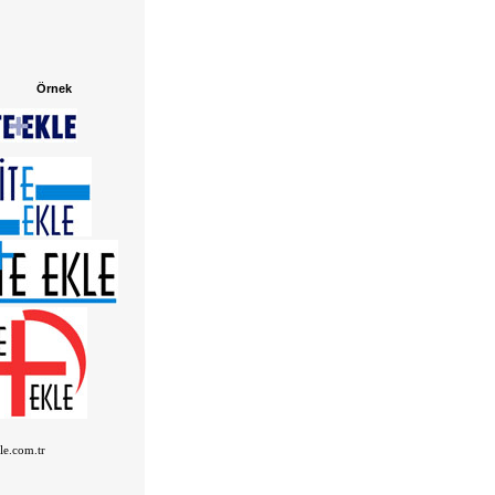
Örnek
kle.com.tr