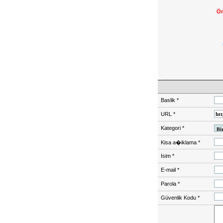
Ön
Baslik
*
URL
*
Kategori
*
Kisa a�iklama
*
Isim
*
E-mail
*
Parola
*
Güvenlik Kodu
*