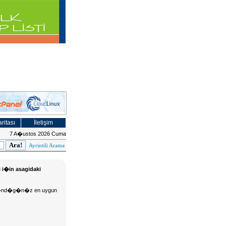
ritası
İletişim
7 A�ustos 2026 Cuma
Ayrintili Arama
i i�in asagidaki
 d�s�nd�g�n�z en uygun