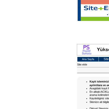
Site
Ana Sayfa
Site ekle
Kayit isleminiz
ayrintilara ve 
Asagidaki kayit f
En alttaki ACI
arama kelimelerin
Kaydettiginiz si
Sitenize ait bilg
Dikkat! Siteniz