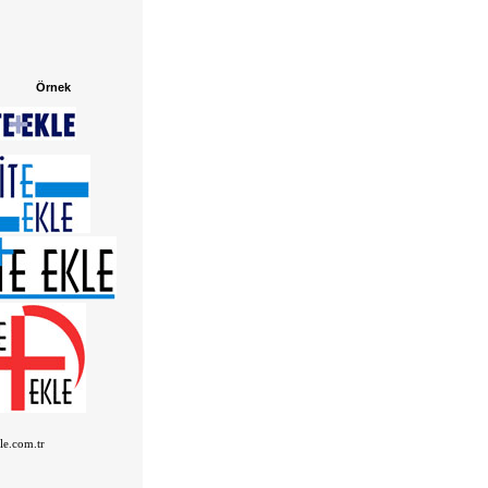
Örnek
kle.com.tr