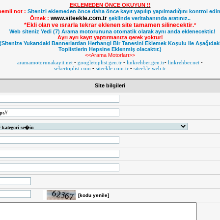
EKLEMEDEN ÖNCE OKUYUN !!
emli not :
Sitenizi eklemeden önce daha önce kayıt yapılıp yapılmadığını kontrol edin
www.siteekle.com.tr
Örnek :
şeklinde veritabanında aratınız..
*Ekli olan ve ısrarla tekrar eklenen site tamamen silinecektir
.
*
Web siteniz Yedi (7) Arama motorununa otomatik olarak aynı anda eklenecektir.!
Ayrı ayrı kayıt yaptırmanıza gerek yoktur!
(Sitenize Yukarıdaki Bannerlardan Herhangi Bir Tanesini Eklemek Koşulu ile Aşağıdak
Toplistlerin Hepsine Eklenmiş olacaktır.)
<<Arama Motorları>>
aramamotorunakayit.net
-
googletoplist.gen.tr
-
linkrehber.gen.tr
-
linkrehber.net
-
sekertoplist.com
-
siteekle.com.tr
-
siteekle.web.tr
Site bilgileri
[kodu yenile]