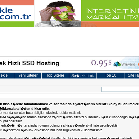
 ekle
Yeni Siteler
Top Siteler
Top 10
Site Ha
Se�tiklerimiz
in kisa s�rede tamamlanmasi ve sonrasinda ziyaret�ilerin sitenizi kolay bulabilmeler
a�iklamalara l�tfen dikkat edin.
ormunda sorulan butun bilgileri eksiksiz doldurmalisiniz
KLAMA b�l�m�ne arama sirasinda ziyaret�ilerin sitenizi bulabilmek i�in kullanacagini
i yazabilirsiniz
te edit�r�m�z tarafindan uygun bulunursa kisa s�rede aktif hale getirilecektir.
ileri d�zeltmek i�in link arkasinda bulunan bilgi kismini kullanmalisiniz
in onay alabilmesi i�in a�a��daki kodlardan birinin sitenizde bulunmas� gerekmektedir.