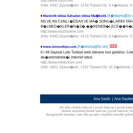
http://www.lotom.net
(Hits: 4382 Ziyaret�iler: 3149 Toplam Oy: 9 A�iklama: 0
[A�iklama]
[Oy 
Mackolik iddaa Sahadan iddaa Ma�kolik
AN VE AN CANLI �DDAA VE MA� SONU�LARINI T
B�LMED�KLER�N�Z� ��RENEB�LECE��N�Z,
http://www.mackolikler.com
(Hits: 4445 Ziyaret�iler: 4216 Toplam Oy: 8 A�iklama: 0 
[A�iklama]
[Oy ver]
www.lototurkiye.com
6 / 49 Sayisal Loto Turkiye web sitesine hos geldiniz. Ce
de�erlendirildi�i internet sitesi.
http://www.lototurkiye.com
(Hits: 4822 Ziyaret�iler: 1532 Toplam Oy: 16 A�iklama: 
Ana Sayfa
|
Ana Sayfa
site ekle
bebek bakıcısı
çocuk bakıcısı
çocuk bakıc
|
|
|
eleman arayanlar
bebek bakıcısı
çocuk bakıcısı
h
|
|
|
danışmanlık firmaları
site ekle google
istanbul temizlik şirket
|
|