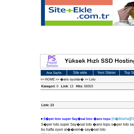
Site ekle
Yeni Siteler
Top Si
Ana Sayfa
>>
HOME
>>
�ans oyunlar�
>>
Loto
Kategori
: 0
Link
: 13
Hits
: 68303
Link: 13
[A�iklama]
[O
S�per loto super Say�sal loto �ans topu
S�per loto super Say�sal loto �ans topu s�per loto sa
bu hafta oyun al��veri� say�sal loto