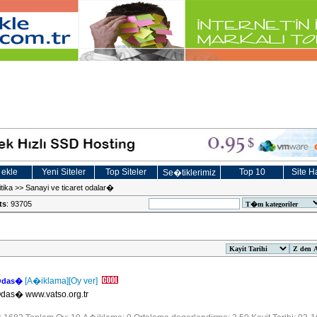
 ekle
Yeni Siteler
Top Siteler
Top 10
Site Ha
Se�tiklerimiz
tika
>>
Sanayi ve ticaret odalar�
ts
: 93705
[A�iklama]
[Oy ver]
 Odas�
Odas� www.vatso.org.tr