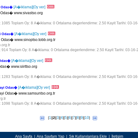
[A�iklama]
[Oy ver]
yi Odas�
i Odas� www.sivastso.org
r: 1085 Toplam Oy: 8 A�iklama: 0 Ortalama degerlendirme: 2.50 Kayit Tarihi: 03-1
[A�iklama]
[Oy ver]
yi Odas�
i Odas� www.sinoptso.tobb.org.tr
.org.tr
r: 914 Toplam Oy: 8 A�iklama: 0 Ortalama degerlendirme: 2.50 Kayit Tarihi: 03-16-
[A�iklama]
[Oy ver]
i Odas�
 Odas� www.siirttso.org
r: 1283 Toplam Oy: 8 A�iklama: 0 Ortalama degerlendirme: 2.50 Kayit Tarihi: 03-1
[A�iklama]
[Oy ver]
nayi Odas�
ayi Odas� www.samsuntso.org.tr
g.tr
r: 1098 Toplam Oy: 8 A�iklama: 0 Ortalama degerlendirme: 2.50 Kayit Tarihi: 03-1
1
3
4
5
6
7
8
9
10
[
][
2
][
][
][
][
][
][
][
][
]
Ana Sayfa
|
Ana Sayfam Yap
|
Sık Kullanılanlara Ekle
|
İletişim