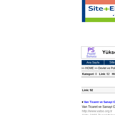
Site
Ana Sayfa
>>
HOME
>>
Devlet ve Poli
Kategori
: 0
Link
: 92
Hi
Link: 92
Van Ticaret ve Sanayi
Van Ticaret ve Sanayi 
http://www.vatso.org.tr