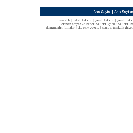
Ana Sayfa
|
Ana Sayfa
site ekle
bebek bakıcısı
çocuk bakıcısı
çocuk bakıc
|
|
|
eleman arayanlar
bebek bakıcısı
çocuk bakıcısı
h
|
|
|
danışmanlık firmaları
site ekle google
istanbul temizlik şirket
|
|