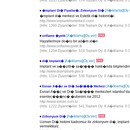
(Hits: 1635 Ziyaret�iler: 724 Toplam Oy: 8 A�iklama: 0 O
[A�iklama]
[Oy 
�mplant Di� Fiyatlar�, Zirkonyum Di�
�mplant di� merkezi ve Estetik di� hekimli�i
http://www.implantdismerkezi.com/
(Hits: 1390 Ziyaret�iler: 558 Toplam Oy: 8 A�iklama: 0 O
[A�iklama]
[Oy ver]
oriflame �yelik
Hayallerinize do�ru bir ad�m at�n
http://www.oriflameuyelik.tk
(Hits: 1204 Ziyaret�iler: 519 Toplam Oy: 8 A�iklama: 0 O
[A�iklama]
[Oy ver]
di� implant�
implant ve a��z/di� sa�l��� hakk�nda bilgilendiri
http://www.disimplanti.gen.tr
(Hits: 1314 Ziyaret�iler: 536 Toplam Oy: 8 A�iklama: 0 O
[A�iklama]
[Oy
Esnan A��z ve Di� Sa�l��� Merkezi
Esnan A��z ve Di� Sa�l��� merkezleri istanbul’da bir
esenler,���nc� �ubesini ise 2012
http://www.esnan.com.tr/
(Hits: 1222 Ziyaret�iler: 541 Toplam Oy: 8 A�iklama: 0 O
[A�iklama]
[Oy ver]
Zirkonyum Di�
Uzman Di� hekimi kadromuz ile zirkonyum di�, implant 
vermekteyiz.