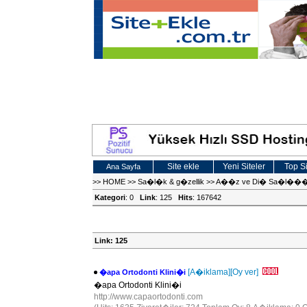
Site ekle
Yeni Siteler
Top Si
Ana Sayfa
>>
HOME
>>
Sa�l�k & g�zellik
>>
A��z ve Di� Sa�l��
Kategori
: 0
Link
: 125
Hits
: 167642
Link: 125
[A�iklama]
[Oy ver]
�apa Ortodonti Klini�i
�apa Ortodonti Klini�i
http://www.capaortodonti.com