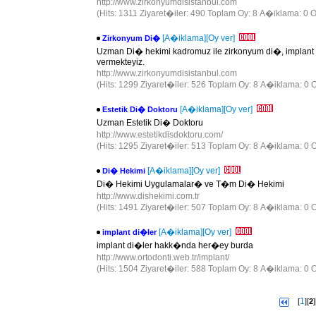
http://www.zirkonyumdisistanbul.com
(Hits: 1311 Ziyaret�iler: 490 Toplam Oy: 8 A�iklama: 0 O
[A�iklama]
[Oy ver]
Zirkonyum Di�
Uzman Di� hekimi kadromuz ile zirkonyum di�, implant 
vermekteyiz.
http://www.zirkonyumdisistanbul.com
(Hits: 1299 Ziyaret�iler: 526 Toplam Oy: 8 A�iklama: 0 O
[A�iklama]
[Oy ver]
Estetik Di� Doktoru
Uzman Estetik Di� Doktoru
http://www.estetikdisdoktoru.com/
(Hits: 1295 Ziyaret�iler: 513 Toplam Oy: 8 A�iklama: 0 O
[A�iklama]
[Oy ver]
Di� Hekimi
Di� Hekimi Uygulamalar� ve T�m Di� Hekimi
http://www.dishekimi.com.tr
(Hits: 1491 Ziyaret�iler: 507 Toplam Oy: 8 A�iklama: 0 O
[A�iklama]
[Oy ver]
implant di�ler
implant di�ler hakk�nda her�ey burda
http://www.ortodonti.web.tr/implant/
(Hits: 1504 Ziyaret�iler: 588 Toplam Oy: 8 A�iklama: 0 O
1
[
][
2
]