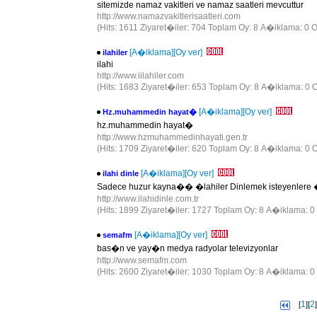
sitemizde namaz vakitleri ve namaz saatleri mevcuttur
http://www.namazvakitlerisaatleri.com
(Hits: 1611 Ziyaret�iler: 704 Toplam Oy: 8 A�iklama: 0 O
[A�iklama]
[Oy ver]
ilahiler
ilahi
http://www.iilahiler.com
(Hits: 1683 Ziyaret�iler: 653 Toplam Oy: 8 A�iklama: 0 O
[A�iklama]
[Oy ver]
Hz.muhammedin hayat�
hz.muhammedin hayat�
http://www.hzmuhammedinhayati.gen.tr
(Hits: 1709 Ziyaret�iler: 620 Toplam Oy: 8 A�iklama: 0 O
[A�iklama]
[Oy ver]
ilahi dinle
Sadece huzur kayna�� �lahiler Dinlemek isteyenlere �
http://www.ilahidinle.com.tr
(Hits: 1899 Ziyaret�iler: 1727 Toplam Oy: 8 A�iklama: 0
[A�iklama]
[Oy ver]
semafm
bas�n ve yay�n medya radyolar televizyonlar
http://www.semafm.com
(Hits: 2600 Ziyaret�iler: 1030 Toplam Oy: 8 A�iklama: 0
1
2
[
][
]