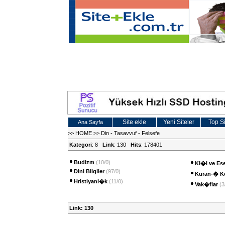
Site ekle
Yeni Siteler
Top Si
Ana Sayfa
>>
HOME
>>
Din - Tasavvuf - Felsefe
Kategori
: 8
Link
: 130
Hits
: 178401
Budizm
(10/0)
Ki�i ve Ese
Dini Bilgiler
(97/0)
Kuran-� K
Hristiyanl�k
(11/0)
Vak�flar
(3
Link: 130