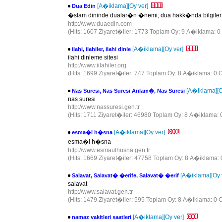
[A�iklama]
[Oy ver]
Dua Edin
�slam dininde dualar�n �nemi, dua hakk�nda bilgiler
http://www.duaedin.com
(Hits: 1607 Ziyaret�iler: 1773 Toplam Oy: 9 A�iklama: 0
[A�iklama]
[Oy ver]
ilahi, ilahiler, ilahi dinle
ilahi dinleme sitesi
http://www.iilahiler.org
(Hits: 1699 Ziyaret�iler: 747 Toplam Oy: 8 A�iklama: 0 O
[A�iklama]
[
Nas Suresi, Nas Suresi Anlam�, Nas Suresi
nas suresi
http://www.nassuresi.gen.tr
(Hits: 1711 Ziyaret�iler: 46980 Toplam Oy: 8 A�iklama: 
[A�iklama]
[Oy ver]
esma�l h�sna
esma�l h�sna
http://www.esmaulhusna.gen.tr
(Hits: 1669 Ziyaret�iler: 47758 Toplam Oy: 8 A�iklama: 
[A�iklama]
[Oy 
Salavat, Salavat� �erife, Salavat� �erif
salavat
http://www.salavat.gen.tr
(Hits: 1479 Ziyaret�iler: 595 Toplam Oy: 8 A�iklama: 0 O
[A�iklama]
[Oy ver]
namaz vakitleri saatleri