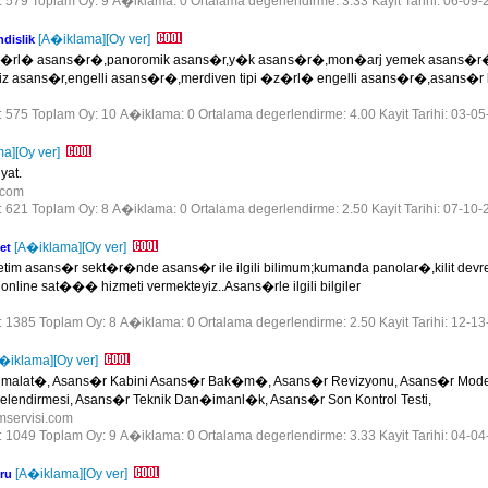
r: 579 Toplam Oy: 9 A�iklama: 0 Ortalama degerlendirme: 3.33 Kayit Tarihi: 06-09-
[A�iklama]
[Oy ver]
dislik
z�rl� asans�r�,panoromik asans�r,y�k asans�r�,mon�arj yemek asans�r�,
iz asans�r,engelli asans�r�,merdiven tipi �z�rl� engelli asans�r�,asans�r k
r: 575 Toplam Oy: 10 A�iklama: 0 Ortalama degerlendirme: 4.00 Kayit Tarihi: 03-0
ma]
[Oy ver]
yat.
r.com
r: 621 Toplam Oy: 8 A�iklama: 0 Ortalama degerlendirme: 2.50 Kayit Tarihi: 07-10-
[A�iklama]
[Oy ver]
et
im asans�r sekt�r�nde asans�r ile ilgili bilimum;kumanda panolar�,kilit devrel
ine sat��� hizmeti vermekteyiz..Asans�rle ilgili bilgiler
m
r: 1385 Toplam Oy: 8 A�iklama: 0 Ortalama degerlendirme: 2.50 Kayit Tarihi: 12-1
�iklama]
[Oy ver]
imalat�, Asans�r Kabini Asans�r Bak�m�, Asans�r Revizyonu, Asans�r Mode
elendirmesi, Asans�r Teknik Dan�imanl�k, Asans�r Son Kontrol Testi,
mservisi.com
r: 1049 Toplam Oy: 9 A�iklama: 0 Ortalama degerlendirme: 3.33 Kayit Tarihi: 04-0
[A�iklama]
[Oy ver]
ru