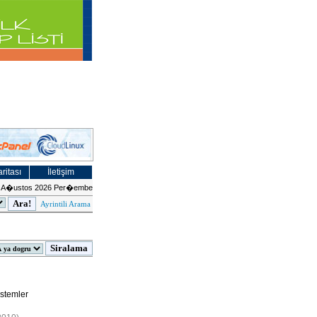
ritası
İletişim
 A�ustos 2026 Per�embe
Ayrintili Arama
istemler