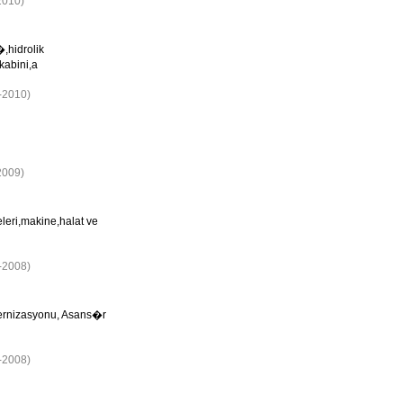
2010)
hidrolik
abini,a
5-2010)
2009)
eri,makine,halat ve
3-2008)
rnizasyonu, Asans�r
4-2008)