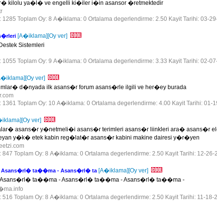
� kilolu ya�l� ve engelli ki�iler i�in asansor �retmektedir
tr
r: 1285 Toplam Oy: 8 A�iklama: 0 Ortalama degerlendirme: 2.50 Kayit Tarihi: 03-2
[A�iklama]
[Oy ver]
�rleri
Destek Sistemleri
r: 1055 Toplam Oy: 9 A�iklama: 0 Ortalama degerlendirme: 3.33 Kayit Tarihi: 02-0
A�iklama]
[Oy ver]
umlar� d�nyada ilk asans�r forum asans�rle ilgili ve her�ey burada
or.com
r: 1361 Toplam Oy: 10 A�iklama: 0 Ortalama degerlendirme: 4.00 Kayit Tarihi: 01-
�iklama]
[Oy ver]
lar� asans�r y�netmeli�i asans�r terimleri asans�r liinkleri ara� asans�r e
yan y�k� etek kabin reg�lat�r asans�r kabini makine dairesi y�r�yen
freetzi.com
r: 847 Toplam Oy: 8 A�iklama: 0 Ortalama degerlendirme: 2.50 Kayit Tarihi: 12-26-
[A�iklama]
[Oy ver]
 Asans�rl� ta��ma - Asans�rl� ta
 Asans�rl� ta��ma - Asans�rl� ta��ma - Asans�rl� ta��ma -
s�ma.info
r: 516 Toplam Oy: 8 A�iklama: 0 Ortalama degerlendirme: 2.50 Kayit Tarihi: 11-18-