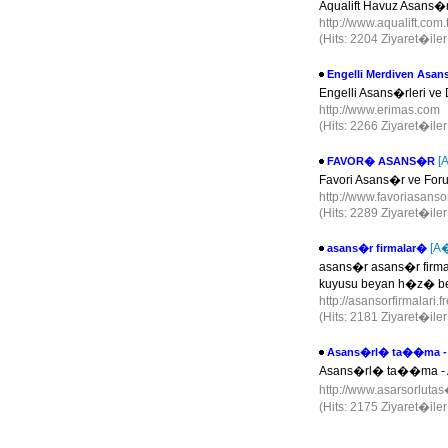
Aqualift Havuz Asans�r
http://www.aqualift.com.
(Hits: 2204 Ziyaret�ile
Engelli Merdiven Asans
Engelli Asans�rleri ve 
http://www.erimas.com
(Hits: 2266 Ziyaret�ile
[
FAVOR� ASANS�R
Favori Asans�r ve For
http://www.favoriasans
(Hits: 2289 Ziyaret�ile
[A
asans�r firmalar�
asans�r asans�r firma
kuyusu beyan h�z� be
http://asansorfirmalari.
(Hits: 2181 Ziyaret�ile
Asans�rl� ta��ma -
Asans�rl� ta��ma -
http://www.asarsorluta
(Hits: 2175 Ziyaret�ile