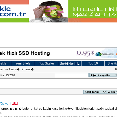
 ekle
Yeni Siteler
Top Siteler
Top 10
Site Ha
Se�tiklerimiz
beri
>>
Asans�r firmalar�
6
its
: 136216
[Oy ver]
erge, �a�r� butonu, kat ve kabin kasetleri, g�venlik sistemleri, haz�r tesisat s
om