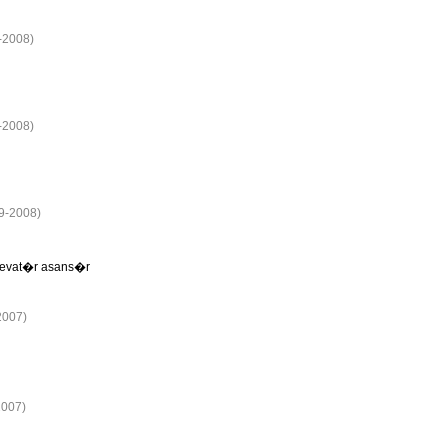
9-2008)
7-2008)
19-2008)
levat�r asans�r
2007)
2007)