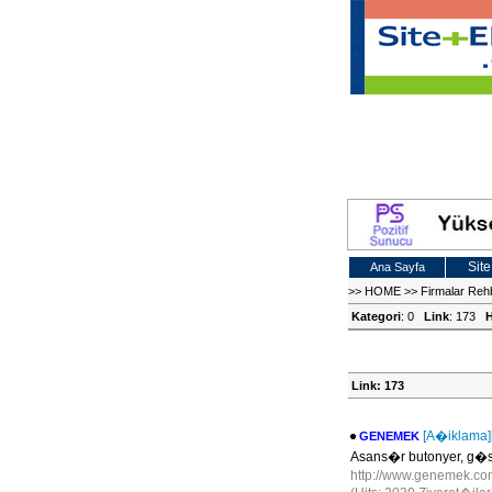
Site
Ana Sayfa
>>
HOME
>>
Firmalar Reh
Kategori
: 0
Link
: 173
H
Link: 173
[A�iklama]
GENEMEK
Asans�r butonyer, g�st
http://www.genemek.c