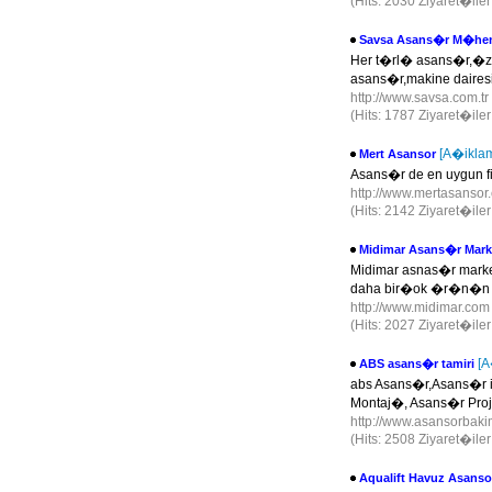
(Hits: 2030 Ziyaret�ile
Savsa Asans�r M�hen
Her t�rl� asans�r,�
asans�r,makine daires
http://www.savsa.com.tr
(Hits: 1787 Ziyaret�ile
[A�ikla
Mert Asansor
Asans�r de en uygun fi
http://www.mertasanso
(Hits: 2142 Ziyaret�ile
Midimar Asans�r Mark
Midimar asnas�r market
daha bir�ok �r�n�n onl
http://www.midimar.co
(Hits: 2027 Ziyaret�ile
[A
ABS asans�r tamiri
abs Asans�r,Asans�r 
Montaj�, Asans�r Proj
http://www.asansorbaki
(Hits: 2508 Ziyaret�ile
Aqualift Havuz Asanso