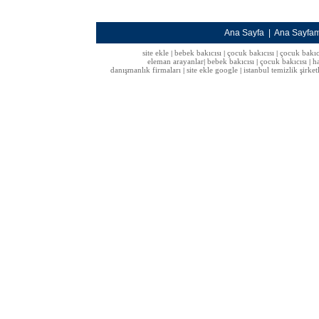
Ana Sayfa
|
Ana Sayfa
site ekle
bebek bakıcısı
çocuk bakıcısı
çocuk bakıc
|
|
|
eleman arayanlar
bebek bakıcısı
çocuk bakıcısı
h
|
|
|
danışmanlık firmaları
site ekle google
istanbul temizlik şirket
|
|