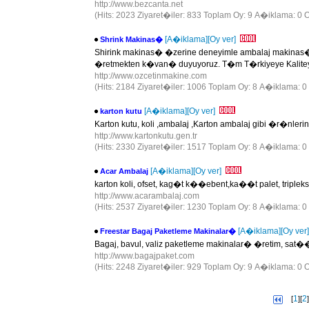
http://www.bezcanta.net
(Hits: 2023 Ziyaret�iler: 833 Toplam Oy: 9 A�iklama: 0 O
[A�iklama]
[Oy ver]
Shrink Makinas�
Shirink makinas� �zerine deneyimle ambalaj makinas�
�retmekten k�van� duyuyoruz. T�m T�rkiyeye Kalitey
http://www.ozcetinmakine.com
(Hits: 2184 Ziyaret�iler: 1006 Toplam Oy: 8 A�iklama: 0 
[A�iklama]
[Oy ver]
karton kutu
Karton kutu, koli ,ambalaj ,Karton ambalaj gibi �r�nleri
http://www.kartonkutu.gen.tr
(Hits: 2330 Ziyaret�iler: 1517 Toplam Oy: 8 A�iklama: 0 
[A�iklama]
[Oy ver]
Acar Ambalaj
karton koli, ofset, kag�t k��ebent,ka��t palet, triplek
http://www.acarambalaj.com
(Hits: 2537 Ziyaret�iler: 1230 Toplam Oy: 8 A�iklama: 0 
[A�iklama]
[Oy ver]
Freestar Bagaj Paketleme Makinalar�
Bagaj, bavul, valiz paketleme makinalar� �retim, sat�� 
http://www.bagajpaket.com
(Hits: 2248 Ziyaret�iler: 929 Toplam Oy: 9 A�iklama: 0 O
1
2
[
][
]