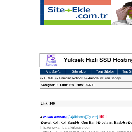
Site ekle
Yeni Siteler
Top Si
Ana Sayfa
>>
HOME
>>
Firmalar Rehberi
>>
Ambalaj ve Yan Sanayi
Kategori
: 0
Link
: 169
Hits
: 203711
Link: 169
[A�iklama]
[Oy ver]
Volkan Ambalaj
�uval, Koli, Koli Band�, Opp Bantl� Jelatin, Bask�s
http://www.ambalajkirtasiye.com