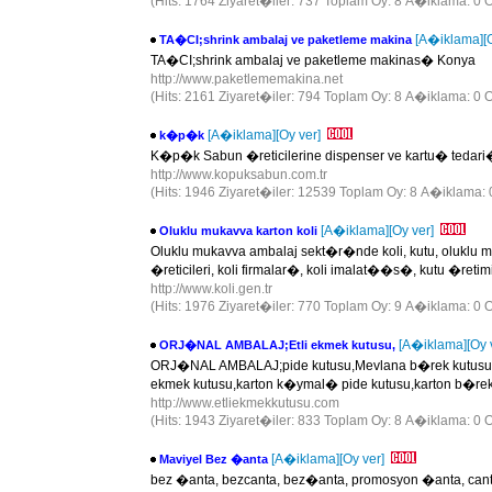
(Hits: 1764 Ziyaret�iler: 737 Toplam Oy: 8 A�iklama: 0 O
[A�iklama]
[
TA�CI;shrink ambalaj ve paketleme makina
TA�CI;shrink ambalaj ve paketleme makinas� Konya
http://www.paketlememakina.net
(Hits: 2161 Ziyaret�iler: 794 Toplam Oy: 8 A�iklama: 0 O
[A�iklama]
[Oy ver]
k�p�k
K�p�k Sabun �reticilerine dispenser ve kartu� tedari
http://www.kopuksabun.com.tr
(Hits: 1946 Ziyaret�iler: 12539 Toplam Oy: 8 A�iklama: 
[A�iklama]
[Oy ver]
Oluklu mukavva karton koli
Oluklu mukavva ambalaj sekt�r�nde koli, kutu, oluklu muka
�reticileri, koli firmalar�, koli imalat��s�, kutu �ret
http://www.koli.gen.tr
(Hits: 1976 Ziyaret�iler: 770 Toplam Oy: 9 A�iklama: 0 O
[A�iklama]
[Oy 
ORJ�NAL AMBALAJ;Etli ekmek kutusu,
ORJ�NAL AMBALAJ;pide kutusu,Mevlana b�rek kutusu,d�r
ekmek kutusu,karton k�ymal� pide kutusu,karton b�rek 
http://www.etliekmekkutusu.com
(Hits: 1943 Ziyaret�iler: 833 Toplam Oy: 8 A�iklama: 0 O
[A�iklama]
[Oy ver]
Maviyel Bez �anta
bez �anta, bezcanta, bez�anta, promosyon �anta, canta