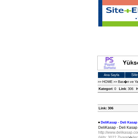
Site
Ana Sayfa
>>
HOME
>>
Bas�n ve 
Kategori
: 0
Link
: 306
H
Link: 306
DeliKasap - Deli Kasap
DeliKasap - Deli Kasap 
http://www.delikasap.c
(Hits: 3022 Ziyaret�ile