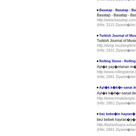
Basatap - Basatap - Ba
Basatap - Basatap - Bas
http://www.basatap.co
(Hits: 3115 Ziyaret�ile
Turkish Journal of Mus
Turkish Journal of Musi
http://dergi.muzikegitim
(Hits: 2831 Ziyaret�ile
Rolling Stone - Rollin
Ayl�k yay�nlanan m�zi
http://www.rollingstone.
(Hits: 2881 Ziyaret�ile
Ayl�k k�lt�r-sanat de
Ayl�k k�lt�r-sanat der
http://www.irmakdergisi
(Hits: 2862 Ziyaret�ile
bez bebe�in hayran� 
bez bebek hayran�y
http://taylanbugra.azb
(Hits: 2881 Ziyaret�ile