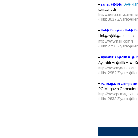
[A�ikla
sanat k�lt�r
sanat nedir
http://santasanta.sitem
(Hits: 3037 Ziyaret�ile
Hal� Dergisi - Hal� De
Hal�c�kl�kla ilgili de
http://www.hali.com.tr
(Hits: 2750 Ziyaret�ile
Aydabir Ar�elik A.�. 
Aydabir Ar�elik A.�. K
http://www.aydabir.com
(Hits: 2982 Ziyaret�ile
PC Magazin Computer
PC Magazin Computer L
http://www.pcmagazin.
(Hits: 2833 Ziyaret�ile