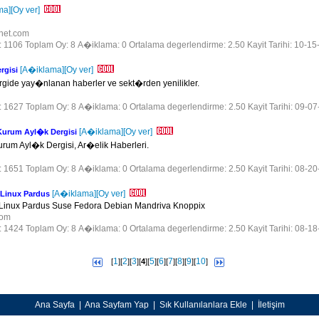
ma]
[Oy ver]
ynet.com
r: 1106 Toplam Oy: 8 A�iklama: 0 Ortalama degerlendirme: 2.50 Kayit Tarihi: 10-15
[A�iklama]
[Oy ver]
rgisi
rgide yay�nlanan haberler ve sekt�rden yenilikler.
r: 1627 Toplam Oy: 8 A�iklama: 0 Ortalama degerlendirme: 2.50 Kayit Tarihi: 09-0
[A�iklama]
[Oy ver]
Kurum Ayl�k Dergisi
urum Ayl�k Dergisi, Ar�elik Haberleri.
r: 1651 Toplam Oy: 8 A�iklama: 0 Ortalama degerlendirme: 2.50 Kayit Tarihi: 08-2
[A�iklama]
[Oy ver]
 Linux Pardus
inux Pardus Suse Fedora Debian Mandriva Knoppix
com
r: 1424 Toplam Oy: 8 A�iklama: 0 Ortalama degerlendirme: 2.50 Kayit Tarihi: 08-1
1
2
3
5
6
7
8
9
10
[
][
][
][
4
][
][
][
][
][
][
]
Ana Sayfa
|
Ana Sayfam Yap
|
Sık Kullanılanlara Ekle
|
İletişim