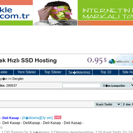
 ekle
Yeni Siteler
Top Siteler
Top 10
Site Ha
Se�tiklerimiz
Yay�n
>>
Dergiler
its
: 289537
[A�iklama]
[Oy ver]
 - Deli Kasap -
- Deli Kasap - DeliKasap - Deli Kasap - Deli Kasap -
om
r: 1730 Toplam Oy: 8 A�iklama: 0 Ortalama degerlendirme: 2.50 Kayit Tarihi: 01-1