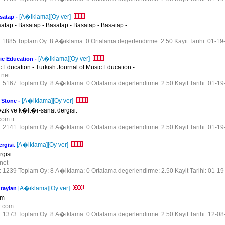
[A�iklama]
[Oy ver]
satap -
atap - Basatap - Basatap - Basatap - Basatap -
m
r: 1885 Toplam Oy: 8 A�iklama: 0 Ortalama degerlendirme: 2.50 Kayit Tarihi: 01-19
[A�iklama]
[Oy ver]
ic Education -
c Education - Turkish Journal of Music Education -
i.net
r: 5167 Toplam Oy: 8 A�iklama: 0 Ortalama degerlendirme: 2.50 Kayit Tarihi: 01-1
[A�iklama]
[Oy ver]
g Stone -
k ve k�lt�r-sanat dergisi.
com.tr
r: 2141 Toplam Oy: 8 A�iklama: 0 Ortalama degerlendirme: 2.50 Kayit Tarihi: 01-1
[A�iklama]
[Oy ver]
rgisi.
gisi.
.net
r: 1239 Toplam Oy: 8 A�iklama: 0 Ortalama degerlendirme: 2.50 Kayit Tarihi: 01-1
[A�iklama]
[Oy ver]
taylan
�m
uz.com
r: 1373 Toplam Oy: 8 A�iklama: 0 Ortalama degerlendirme: 2.50 Kayit Tarihi: 12-0