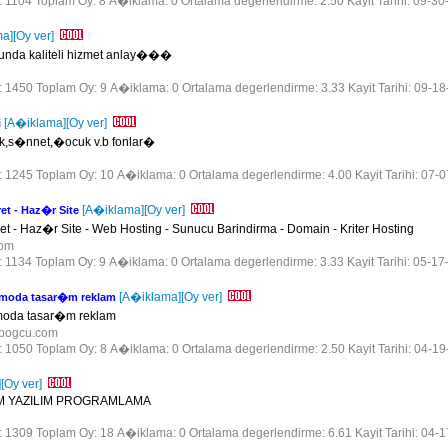
r: 1104 Toplam Oy: 8 A�iklama: 0 Ortalama degerlendirme: 2.50 Kayit Tarihi: 09-30
ma]
[Oy ver]
nda kaliteli hizmet anlay���
m
r: 1450 Toplam Oy: 9 A�iklama: 0 Ortalama degerlendirme: 3.33 Kayit Tarihi: 09-1
[A�iklama]
[Oy ver]
i
,s�nnet,�ocuk v.b fonlar�
r: 1245 Toplam Oy: 10 A�iklama: 0 Ortalama degerlendirme: 4.00 Kayit Tarihi: 07-
[A�iklama]
[Oy ver]
et - Haz�r Site
t - Haz�r Site - Web Hosting - Sunucu Barindirma - Domain - Kriter Hosting
.com
r: 1134 Toplam Oy: 9 A�iklama: 0 Ortalama degerlendirme: 3.33 Kayit Tarihi: 05-17
[A�iklama]
[Oy ver]
 moda tasar�m reklam
moda tasar�m reklam
.bogcu.com
r: 1050 Toplam Oy: 8 A�iklama: 0 Ortalama degerlendirme: 2.50 Kayit Tarihi: 04-1
]
[Oy ver]
M YAZILIM PROGRAMLAMA
r: 1309 Toplam Oy: 18 A�iklama: 0 Ortalama degerlendirme: 6.61 Kayit Tarihi: 04-