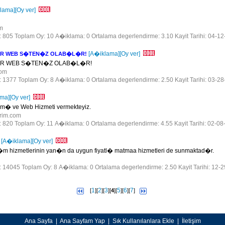
lama]
[Oy ver]
om
r: 805 Toplam Oy: 10 A�iklama: 0 Ortalama degerlendirme: 3.10 Kayit Tarihi: 04-1
[A�iklama]
[Oy ver]
�R WEB S�TEN�Z OLAB�L�R!
�R WEB S�TEN�Z OLAB�L�R!
com
r: 1377 Toplam Oy: 8 A�iklama: 0 Ortalama degerlendirme: 2.50 Kayit Tarihi: 03-2
ama]
[Oy ver]
m� ve Web Hizmeti vermekteyiz.
arim.com
r: 820 Toplam Oy: 11 A�iklama: 0 Ortalama degerlendirme: 4.55 Kayit Tarihi: 02-08
[A�iklama]
[Oy ver]
�m hizmetlerinin yan�n da uygun fiyatl� matmaa hizmetleri de sunmaktad�r.
r: 14045 Toplam Oy: 8 A�iklama: 0 Ortalama degerlendirme: 2.50 Kayit Tarihi: 12-
1
2
3
5
6
7
[
][
][
][
4
][
][
][
]
Ana Sayfa
|
Ana Sayfam Yap
|
Sık Kullanılanlara Ekle
|
İletişim