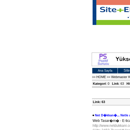
Site
Ana Sayfa
>>
HOME
>>
Webmaster 
Kategori
: 0
Link
: 63
Hi
Link: 63
Net D�kkan�... Netle 
Web Tasar�m� - E-tica
http://www.netdukkani