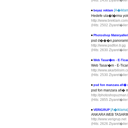
(Hits: 2450 Ziyaret�ile
[A�ikla
beyaz reklam
Hedefe ula�t�rma yolu
http://www.breklam.co
(Hits: 2502 Ziyaret�ile
Photoshop Materyaller
psd d���n,panoramik
http://www.psdfon.tr.gg
(Hits: 2630 Ziyaret�ile
Web Tasar�m - E-Ticar
Web Tasar�m - E-Ticare
http://www.akarbilisim
(Hits: 2530 Ziyaret�ile
psd fon manzara afi�
psd fon manzara afi� 
http://photoshopuzman
(Hits: 2855 Ziyaret�ile
[A�iklama
VERIGRUP
ANKARA WEB TASARI
http://www.verigrup.net
(Hits: 2626 Ziyaret�ile