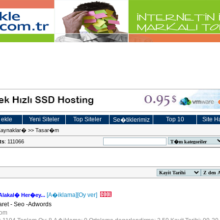
 ekle
Yeni Siteler
Top Siteler
Top 10
Site Ha
Se�tiklerimiz
Kaynaklar�
>>
Tasar�m
ts
: 111066
[A�iklama]
[Oy ver]
Alakal� Her�ey...
ret - Seo -Adwords
.com