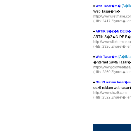
[A�ik
Web Tasar�m�
Web Tasar�m�
http://www.uretmake.c
(Hits: 2417 Ziyaret�ile
ARTIK S�Z�N DE B
ARTIK S�Z�N DE B
http://www.sitekurmak.
(Hits: 2326 Ziyaret�ile
[A�ikl
Web Tasar�m
�nternet Sayfa Tasar�
http://www.goldwebtas
(Hits: 2860 Ziyaret�ile
Otuz9 reklam tasar�m
ouz9 reklam web tasar
http://www.otuz9.com
(Hits: 2522 Ziyaret�ile