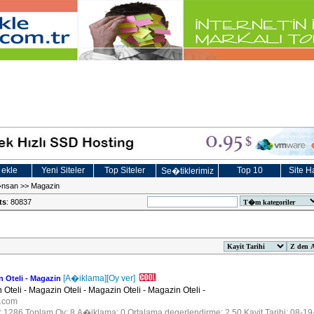
 ekle
Yeni Siteler
Top Siteler
Top 10
Site Ha
Se�tiklerimiz
nsan
>>
Magazin
ts
: 80837
[A�iklama]
[Oy ver]
n Oteli - Magazin
Oteli - Magazin Oteli - Magazin Oteli - Magazin Oteli -
i.com
r: 1286 Toplam Oy: 8 A�iklama: 0 Ortalama degerlendirme: 2.50 Kayit Tarihi: 08-1