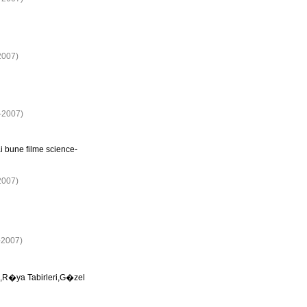
2007)
9-2007)
ai bune filme science-
2007)
-2007)
,R�ya Tabirleri,G�zel