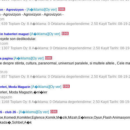
[A�iklama]
[Oy ver]
on - Agrovizyon -
 - Agrovizyon - Agrovizyon - Agrovizyon -
.com
r: 639 Toplam Oy: 8 A�iklama: 0 Ortalama degerlendirme: 2.50 Kayit Tarihi: 08-19-
[A�iklama]
[Oy ver]
in haberleri magazi
osyete son dedikodular.
er.com
r: 1307 Toplam Oy: 8 A�iklama: 0 Ortalama degerlendirme: 2.50 Kayit Tarihi: 08-1
[A�iklama]
[Oy ver]
a pagina
e despre stiinta, cultura, paranormal, universuri paralele, si multele altele., Cele m
zin.ro
r: 857 Toplam Oy: 8 A�iklama: 0 Ortalama degerlendirme: 2.50 Kayit Tarihi: 08-19-
[A�iklama]
[Oy ver]
rleri, Moda Magazin
rleri, Moda Magazin,�nl�ler
/magazin
r: 1168 Toplam Oy: 8 A�iklama: 0 Ortalama degerlendirme: 2.50 Kayit Tarihi: 08-19
[A�iklama]
[Oy ver]
6 - club 26 -
be,Komedi,Komikler,Eglence,Komik,M�zik,Mizah,E�lence,Oyun,Flash Animasyon
Arkada�,Sohbet,A�k