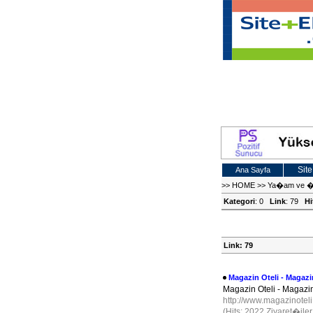
Site
Ana Sayfa
>>
HOME
>>
Ya�am ve �
Kategori
: 0
Link
: 79
Hi
Link: 79
Magazin Oteli - Magazi
Magazin Oteli - Magazin 
http://www.magazinotel
(Hits: 2022 Ziyaret�ile