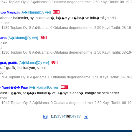
r: 642 Toplam Oy: 8 A�iklama: 0 Ortalama degerlendirme: 2.50 Kayit Tarihi: 08-19-
[A�iklama]
[Oy ver]
ytop Magazin
haberler, hakemler, oyun kurallar�, k��e yaz�lar� ve foto�raf galerisi.
zin.com
r: 1189 Toplam Oy: 8 A�iklama: 0 Ortalama degerlendirme: 2.50 Kayit Tarihi: 08-19
[A�iklama]
[Oy ver]
azin
gazin
.ch
r: 1130 Toplam Oy: 8 A�iklama: 0 Ortalama degerlendirme: 2.50 Kayit Tarihi: 08-19
[A�iklama]
[Oy ver]
raf, grafik,
af, grafik, illustrasyon, sanat
g.com
r: 764 Toplam Oy: 8 A�iklama: 0 Ortalama degerlendirme: 2.50 Kayit Tarihi: 08-19-
[A�iklama]
[Oy ver]
i - Yurtd��� Fuar
v tekstili, g�da, sa�l�k fuarlar� ve D�nya fuarlar�, kongre ve seminerler.
n.com
r: 1042 Toplam Oy: 8 A�iklama: 0 Ortalama degerlendirme: 2.50 Kayit Tarihi: 08-1
1
2
3
4
6
7
8
[
][
][
][
][
5
][
][
][
]