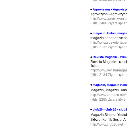
Agrovizyon - Agrovizy
Agrovizyon - Agrovizyon
http://www.agrovizyon
(Hits: 2486 Ziyaret�ile
magazin, Haber, magaz
magazin haberleri ve s
http://www.sosyetehab
(Hits: 2132 Ziyaret�ile
Revista Magazin - Prim
Revista Magazin - citest
fiction
http://www.revistamaga
(Hits: 2134 Ziyaret�ile
Magazin, Magazin Habe
Magazin, Magazin Habe
http://www.kadinca.net
(Hits: 2285 Ziyaret�ile
club26 - club 26 - club2
Magazin,Sinema,Youtu
S�zler,Komik Sesler,
http://www.club26.net