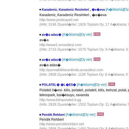
[A�iklama]
[Oy
Karadeniz, Karadeniz Resimleri , �e�eva
Karadeniz, Karadeniz Resimleri , �e�eva
http://www.yesilcayeli.net
(Hits: 3186 Ziyaret�iler: 1826 Toplam Oy: 17 A�iklama: 
[A�iklama]
[Oy ver]
av�a adas�
av�a
http://www2.avsasitesi.com
(Hits: 2716 Ziyaret�iler: 1075 Toplam Oy: 8 A�iklama: 0
[A�iklama]
[Oy ver]
av�a adas�
av�a adas�
http://parmakliklarardinda.avsasitesi.com
(Hits: 2908 Ziyaret�iler: 1106 Toplam Oy: 8 A�iklama: 0 
[A�iklama]
[Oy ver]
POLATEL� �L�ES�
Polateli il�esi- kilis, polateli, polateli, kilis, behzat,
teknopark, bal�ksuyu, ravanda
http://www.kilispolateli.tr.gg
(Hits: 2928 Ziyaret�iler: 1502 Toplam Oy: 11 A�iklama: 
[A�iklama]
[Oy ver]
Pendik Rehberi
Pendik Rehberi
http://www.pendikrehberi.net
(Hits: 2806 Ziyaret�iler: 1464 Toplam Oy: 8 A�iklama: 0