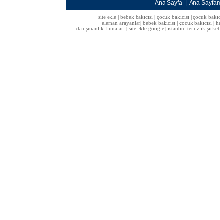
Ana Sayfa
|
Ana Sayfa
site ekle
bebek bakıcısı
çocuk bakıcısı
çocuk bakıc
|
|
|
eleman arayanlar
bebek bakıcısı
çocuk bakıcısı
h
|
|
|
danışmanlık firmaları
site ekle google
istanbul temizlik şirket
|
|