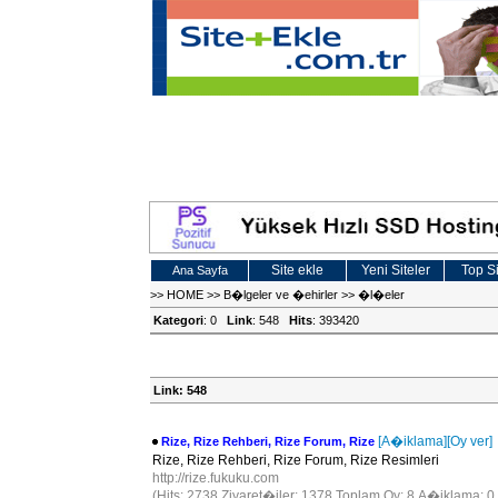
Site ekle
Yeni Siteler
Top Si
Ana Sayfa
>>
HOME
>>
B�lgeler ve �ehirler
>>
�l�eler
Kategori
: 0
Link
: 548
Hits
: 393420
Link: 548
[A�iklama]
[Oy ver]
Rize, Rize Rehberi, Rize Forum, Rize
Rize, Rize Rehberi, Rize Forum, Rize Resimleri
http://rize.fukuku.com
(Hits: 2738 Ziyaret�iler: 1378 Toplam Oy: 8 A�iklama: 0