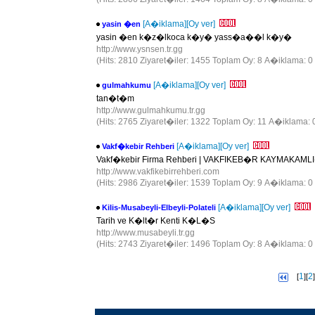
[A�iklama]
[Oy ver]
yasin �en
yasin �en k�z�lkoca k�y� yass�a��l k�y�
http://www.ysnsen.tr.gg
(Hits: 2810 Ziyaret�iler: 1455 Toplam Oy: 8 A�iklama: 0
[A�iklama]
[Oy ver]
gulmahkumu
tan�t�m
http://www.gulmahkumu.tr.gg
(Hits: 2765 Ziyaret�iler: 1322 Toplam Oy: 11 A�iklama: 
[A�iklama]
[Oy ver]
Vakf�kebir Rehberi
Vakf�kebir Firma Rehberi | VAKFIKEB�R KAYMAKAMLI�I | 
http://www.vakfikebirrehberi.com
(Hits: 2986 Ziyaret�iler: 1539 Toplam Oy: 9 A�iklama: 0
[A�iklama]
[Oy ver]
Kilis-Musabeyli-Elbeyli-Polateli
Tarih ve K�lt�r Kenti K�L�S
http://www.musabeyli.tr.gg
(Hits: 2743 Ziyaret�iler: 1496 Toplam Oy: 8 A�iklama: 0
1
2
[
][
]