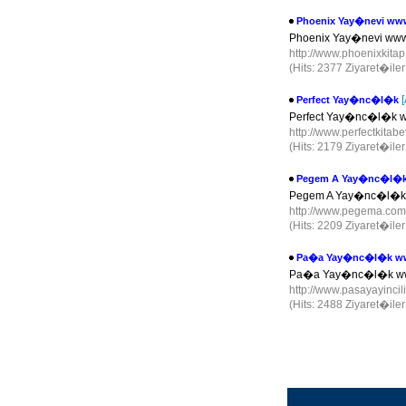
Phoenix Yay�nevi ww
Phoenix Yay�nevi www.
http://www.phoenixkit
(Hits: 2377 Ziyaret�ile
Perfect Yay�nc�l�k
Perfect Yay�nc�l�k ww
http://www.perfectkitab
(Hits: 2179 Ziyaret�ile
Pegem A Yay�nc�l�
Pegem A Yay�nc�l�k 
http://www.pegema.co
(Hits: 2209 Ziyaret�ile
Pa�a Yay�nc�l�k www
Pa�a Yay�nc�l�k www.
http://www.pasayayinci
(Hits: 2488 Ziyaret�ile