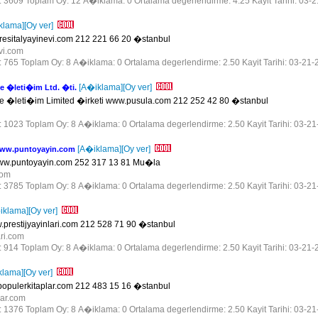
r: 3609 Toplam Oy: 12 A�iklama: 0 Ortalama degerlendirme: 4.25 Kayit Tarihi: 03-
klama]
[Oy ver]
esitalyayinevi.com 212 221 66 20 �stanbul
evi.com
r: 765 Toplam Oy: 8 A�iklama: 0 Ortalama degerlendirme: 2.50 Kayit Tarihi: 03-21-
[A�iklama]
[Oy ver]
 �leti�im Ltd. �ti.
�leti�im Limited �irketi www.pusula.com 212 252 42 80 �stanbul
r: 1023 Toplam Oy: 8 A�iklama: 0 Ortalama degerlendirme: 2.50 Kayit Tarihi: 03-2
[A�iklama]
[Oy ver]
ww.puntoyayin.com
w.puntoyayin.com 252 317 13 81 Mu�la
.com
r: 3785 Toplam Oy: 8 A�iklama: 0 Ortalama degerlendirme: 2.50 Kayit Tarihi: 03-2
iklama]
[Oy ver]
prestijyayinlari.com 212 528 71 90 �stanbul
ari.com
r: 914 Toplam Oy: 8 A�iklama: 0 Ortalama degerlendirme: 2.50 Kayit Tarihi: 03-21-
klama]
[Oy ver]
opulerkitaplar.com 212 483 15 16 �stanbul
lar.com
r: 1376 Toplam Oy: 8 A�iklama: 0 Ortalama degerlendirme: 2.50 Kayit Tarihi: 03-2