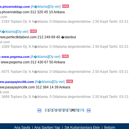
[A�iklama]
[Oy ver]
w.phoenixkitap.com
phoenixkitap.com 312 320 45 10 Ankara
ap.com
r: 3783 Toplam Oy: 8 A�iklama: 0 Ortalama degerlendirme: 2.50 Kayit Tarihi: 03-2
[A�iklama]
[Oy ver]
w.perfectkitabevi.com 212 249 69 40 �stanbul
evi.com
r: 1069 Toplam Oy: 8 A�iklama: 0 Ortalama degerlendirme: 2.50 Kayit Tarihi: 03-2
[A�iklama]
[Oy ver]
k www.pegema.com
www.pegema.com 312 430 67 50 Ankara
m
r: 4075 Toplam Oy: 8 A�iklama: 0 Ortalama degerlendirme: 2.50 Kayit Tarihi: 03-2
[A�iklama]
[Oy ver]
.pasayayincilik.com
pasayayincilik.com 312 384 14 39 Ankara
lik.com
r: 3689 Toplam Oy: 8 A�iklama: 0 Ortalama degerlendirme: 2.50 Kayit Tarihi: 03-2
1
2
3
4
5
6
7
9
10
[
][
][
][
][
][
][
][
8
][
][
]
Ana Sayfa
|
Ana Sayfam Yap
|
Sık Kullanılanlara Ekle
|
İletişim