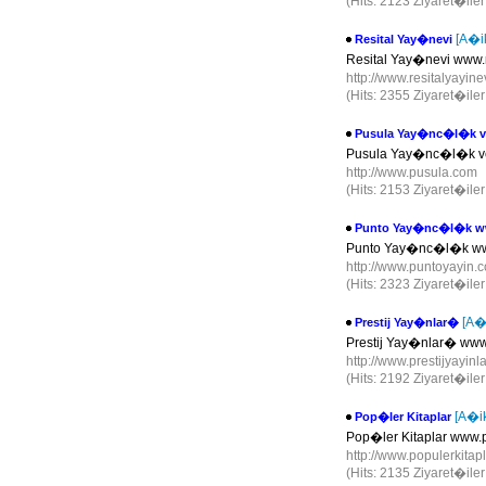
(Hits: 2123 Ziyaret�ile
[A�i
Resital Yay�nevi
Resital Yay�nevi www.r
http://www.resitalyayin
(Hits: 2355 Ziyaret�ile
Pusula Yay�nc�l�k ve
Pusula Yay�nc�l�k ve 
http://www.pusula.com
(Hits: 2153 Ziyaret�ile
Punto Yay�nc�l�k w
Punto Yay�nc�l�k ww
http://www.puntoyayin
(Hits: 2323 Ziyaret�ile
[A�
Prestij Yay�nlar�
Prestij Yay�nlar� www.
http://www.prestijyayinl
(Hits: 2192 Ziyaret�ile
[A�i
Pop�ler Kitaplar
Pop�ler Kitaplar www.p
http://www.populerkitap
(Hits: 2135 Ziyaret�ile