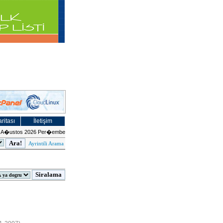
ritası
İletişim
 A�ustos 2026 Per�embe
Ayrintili Arama