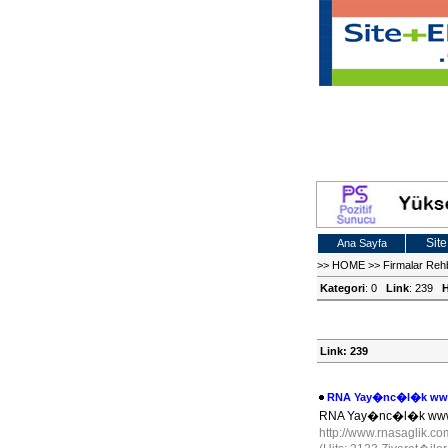
Site
Ana Sayfa
>>
HOME
>>
Firmalar Reh
Kategori
: 0
Link
: 239
H
Link: 239
RNA Yay�nc�l�k www.
RNA Yay�nc�l�k www.r
http://www.rnasaglik.co