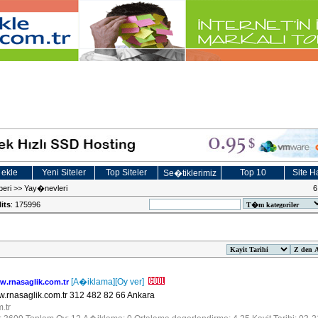
 ekle
Yeni Siteler
Top Siteler
Top 10
Site Ha
Se�tiklerimiz
beri
>>
Yay�nevleri
6
its
: 175996
[A�iklama]
[Oy ver]
rnasaglik.com.tr
nasaglik.com.tr 312 482 82 66 Ankara
m.tr