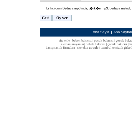
Linkci.com Bedava mp3 indir, t�rk�e mp3, bedava melodi,
Ana Sayfa
|
Ana Sayfa
site ekle
bebek bakıcısı
çocuk bakıcısı
çocuk bakıc
|
|
|
eleman arayanlar
bebek bakıcısı
çocuk bakıcısı
h
|
|
|
danışmanlık firmaları
site ekle google
istanbul temizlik şirket
|
|