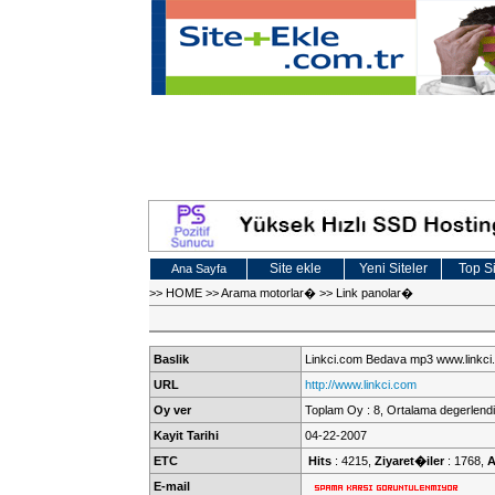
Site ekle
Yeni Siteler
Top Si
Ana Sayfa
>>
HOME
>>
Arama motorlar�
>>
Link panolar�
Baslik
Linkci.com Bedava mp3 www.linkci
URL
http://www.linkci.com
Oy ver
Toplam Oy : 8, Ortalama degerlendi
Kayit Tarihi
04-22-2007
ETC
Hits
: 4215,
Ziyaret�iler
: 1768,
A
E-mail