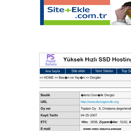
Site ekle
Yeni Siteler
Top Si
Ana Sayfa
>>
HOME
>>
Bas�n ve Yay�n
>>
Dergiler
Baslik
�lerici Gen�lik Dergisi
URL
http://www.ilericigenclik.org
Oy ver
Toplam Oy : 8, Ortalama degerlendi
Kayit Tarihi
04-25-2007
ETC
Hits
: 2838,
Ziyaret�iler
: 5102,
A
E-mail