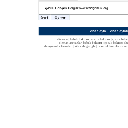
�lerici Gen�lik Dergisi www.ilericigenclik.org
Ana Sayfa
|
Ana Sayfa
site ekle
bebek bakıcısı
çocuk bakıcısı
çocuk bakıc
|
|
|
eleman arayanlar
bebek bakıcısı
çocuk bakıcısı
h
|
|
|
danışmanlık firmaları
site ekle google
istanbul temizlik şirket
|
|