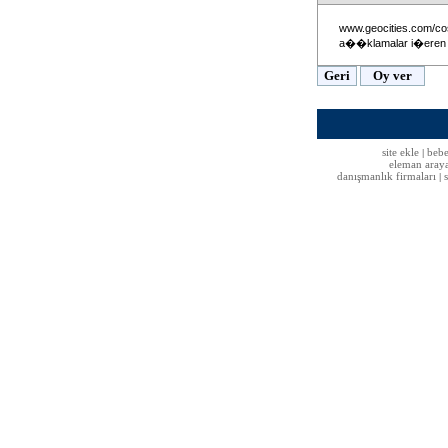
www.geocities.com/cosm
a��klamalar i�eren bi
site ekle
bebe
|
eleman aray
danışmanlık firmaları
|