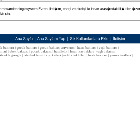
osandecologicsystem Evren, ileti�im, enerji ve ekoloji ile insan aras�ndaki ili�kiler �zeri
r site.
Ana Sayfa
|
Ana Sayfam Yap
|
Sık Kullanılanlara Ekle
|
İletişim
k bakıcısı
çocuk bakıcısı
çocuk bakıcısı arıyorum
hasta bakıcısı
yaşlı bakıcısı
|
|
|
|
|
anlar
bebek bakıcısı
çocuk bakıcısı
hamilelik
insan kaynakları
yaşlı bakıcısı
|
|
|
|
|
|
site ekle google
istanbul temizlik şirketleri
evlilik teklifleri
hasta bakıcısı
yemek tarifleri
|
|
|
|
|