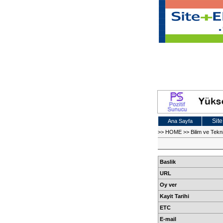
Site
Ana Sayfa
>>
HOME
>>
Bilim ve Tekn
Baslik
URL
Oy ver
Kayit Tarihi
ETC
E-mail