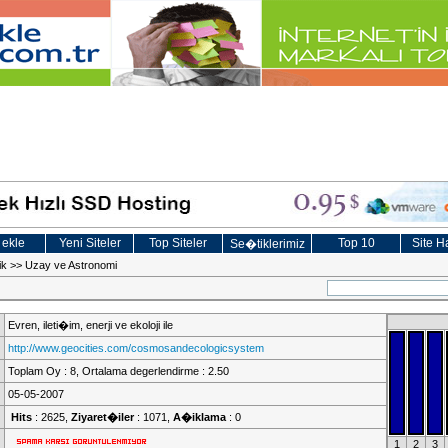
 ekle
Yeni Siteler
Top Siteler
Top 10
Site Ha
Se�tiklerimiz
ik
>>
Uzay ve Astronomi
Evren, ileti�im, enerji ve ekoloji ile
http://www.geocities.com/cosmosandecologicsystem
Toplam Oy : 8, Ortalama degerlendirme : 2.50
05-05-2007
Hits
: 2625,
Ziyaret�iler
: 1071,
A�iklama
: 0
1
2
3