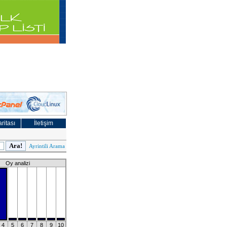
ritası
İletişim
Ayrintili Arama
Oy analizi
4
5
6
7
8
9
10