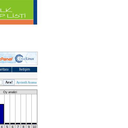
ritası
İletişim
Ayrintili Arama
Oy analizi
4
5
6
7
8
9
10