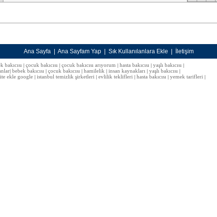
Ana Sayfa
|
Ana Sayfam Yap
|
Sık Kullanılanlara Ekle
|
İletişim
k bakıcısı
çocuk bakıcısı
çocuk bakıcısı arıyorum
hasta bakıcısı
yaşlı bakıcısı
|
|
|
|
|
anlar
bebek bakıcısı
çocuk bakıcısı
hamilelik
insan kaynakları
yaşlı bakıcısı
|
|
|
|
|
|
site ekle google
istanbul temizlik şirketleri
evlilik teklifleri
hasta bakıcısı
yemek tarifleri
|
|
|
|
|