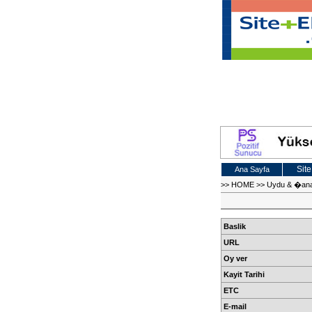
Site
Ana Sayfa
>>
HOME
>>
Uydu & �an
Baslik
URL
Oy ver
Kayit Tarihi
ETC
E-mail