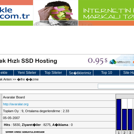
 ekle
Yeni Siteler
Top Siteler
Top 10
Site Ha
Se�tiklerimiz
ak Anten
>>
�ifre ��zme
Avaralar Board
http://avaralar.org
Toplam Oy : 9, Ortalama degerlendirme : 2.33
05-05-2007
Hits
: 5830,
Ziyaret�iler
: 8275,
A�iklama
: 0
1
2
3