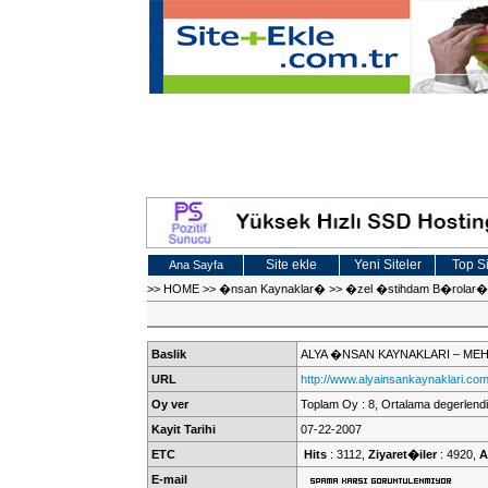
Site ekle
Yeni Siteler
Top Si
Ana Sayfa
>>
HOME
>>
�nsan Kaynaklar�
>>
�zel �stihdam B�rolar�
Baslik
ALYA �NSAN KAYNAKLARI – ME
URL
http://www.alyainsankaynaklari.com
Oy ver
Toplam Oy : 8, Ortalama degerlendi
Kayit Tarihi
07-22-2007
ETC
Hits
: 3112,
Ziyaret�iler
: 4920,
A
E-mail