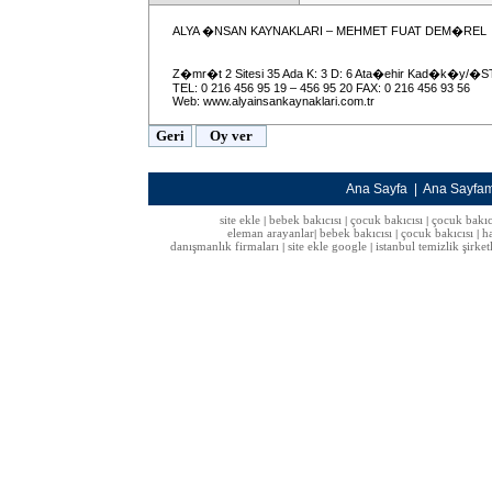
ALYA �NSAN KAYNAKLARI – MEHMET FUAT DEM�REL
Z�mr�t 2 Sitesi 35 Ada K: 3 D: 6 Ata�ehir Kad�k�y/�
TEL: 0 216 456 95 19 – 456 95 20 FAX: 0 216 456 93 56
Web: www.alyainsankaynaklari.com.tr
Ana Sayfa
|
Ana Sayfa
site ekle
bebek bakıcısı
çocuk bakıcısı
çocuk bakıc
|
|
|
eleman arayanlar
bebek bakıcısı
çocuk bakıcısı
h
|
|
|
danışmanlık firmaları
site ekle google
istanbul temizlik şirket
|
|