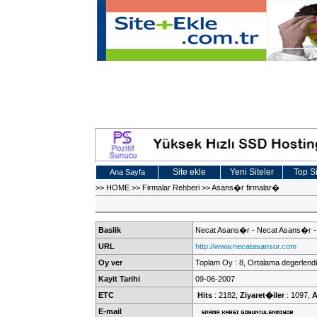
Site ekle
Yeni Siteler
Top Si
Ana Sayfa
>>
HOME
>>
Firmalar Rehberi
>>
Asans�r firmalar�
Baslik
Necat Asans�r - Necat Asans�r -
URL
http://www.necatasansor.com
Oy ver
Toplam Oy : 8, Ortalama degerlendi
Kayit Tarihi
09-06-2007
ETC
Hits
: 2182,
Ziyaret�iler
: 1097,
A
E-mail