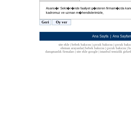
Asans�r Sekt�r�nde faaliyet g�steren firmam�zda k
kadromuz ve uzman m�hendislerimizle,
Ana Sayfa
|
Ana Sayfa
site ekle
bebek bakıcısı
çocuk bakıcısı
çocuk bakıc
|
|
|
eleman arayanlar
bebek bakıcısı
çocuk bakıcısı
h
|
|
|
danışmanlık firmaları
site ekle google
istanbul temizlik şirket
|
|