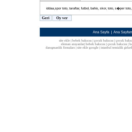
iddaa,spor toto, taraftar, futbol, bahis, skor, toto, s�per t
Ana Sayfa
|
Ana Sayfa
site ekle
bebek bakıcısı
çocuk bakıcısı
çocuk bakıc
|
|
|
eleman arayanlar
bebek bakıcısı
çocuk bakıcısı
h
|
|
|
danışmanlık firmaları
site ekle google
istanbul temizlik şirket
|
|