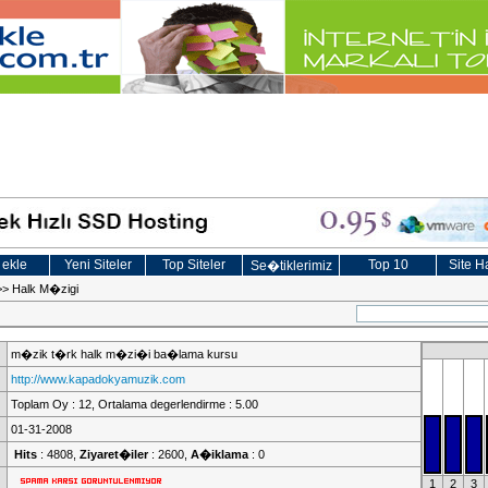
 ekle
Yeni Siteler
Top Siteler
Top 10
Site Ha
Se�tiklerimiz
>>
Halk M�zigi
m�zik t�rk halk m�zi�i ba�lama kursu
http://www.kapadokyamuzik.com
Toplam Oy : 12, Ortalama degerlendirme : 5.00
01-31-2008
Hits
: 4808,
Ziyaret�iler
: 2600,
A�iklama
: 0
1
2
3