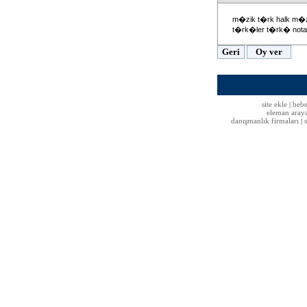
m�zik t�rk halk m�zi
t�rk�ler t�rk� notal
site ekle
bebe
|
eleman aray
danışmanlık firmaları
|