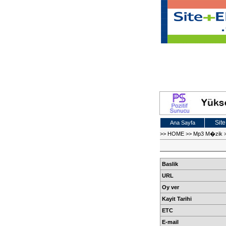
Site
Ana Sayfa
>>
HOME
>>
Mp3 M�zik
Baslik
URL
Oy ver
Kayit Tarihi
ETC
E-mail