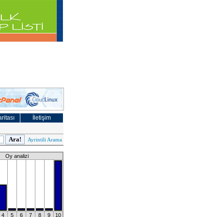
ritası
İletişim
Ayrintili Arama
Oy analizi
4
5
6
7
8
9
10