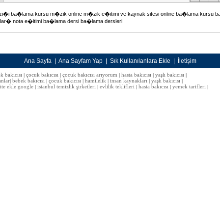
�i ba�lama kursu m�zik online m�zik e�itimi ve kaynak sitesi online ba�lama kursu 
ar� nota e�itimi ba�lama dersi ba�lama dersleri
Ana Sayfa
|
Ana Sayfam Yap
|
Sık Kullanılanlara Ekle
|
İletişim
k bakıcısı
çocuk bakıcısı
çocuk bakıcısı arıyorum
hasta bakıcısı
yaşlı bakıcısı
|
|
|
|
|
anlar
bebek bakıcısı
çocuk bakıcısı
hamilelik
insan kaynakları
yaşlı bakıcısı
|
|
|
|
|
|
site ekle google
istanbul temizlik şirketleri
evlilik teklifleri
hasta bakıcısı
yemek tarifleri
|
|
|
|
|