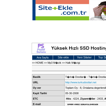
Site ekle
Yeni Siteler
Top Si
Ana Sayfa
>>
HOME
>>
Mp3 M�zik
>>
Halk M�zigi
Baslik
T�rk� Dostlar� - T�rk� Dostla
URL
http://www.turkudostlari.net
Oy ver
Toplam Oy : 8, Ortalama degerlendi
Kayit Tarihi
05-30-2008
ETC
Hits
: 4224,
Ziyaret�iler
: 2433,
A
E-mail