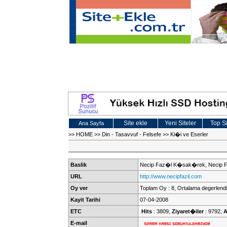
Site ekle
Yeni Siteler
Top Si
Ana Sayfa
>>
HOME
>>
Din - Tasavvuf - Felsefe
>>
Ki�i ve Eserler
Baslik
Necip Faz�l K�sak�rek, Necip 
URL
http://www.necipfazil.com
Oy ver
Toplam Oy : 8, Ortalama degerlendi
Kayit Tarihi
07-04-2008
ETC
Hits
: 3809,
Ziyaret�iler
: 9792,
A
E-mail