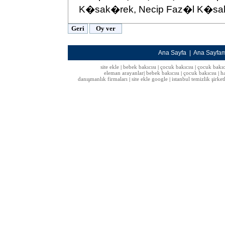
K�sak�rek, Necip Faz�l K�sa
Ana Sayfa
|
Ana Sayfa
site ekle
bebek bakıcısı
çocuk bakıcısı
çocuk bakıc
|
|
|
eleman arayanlar
bebek bakıcısı
çocuk bakıcısı
h
|
|
|
danışmanlık firmaları
site ekle google
istanbul temizlik şirket
|
|