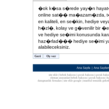
�ok k�sa s�rede yay�n hayat�
online sat�� ma�azam�zda, t�
en kaliteli, en se�kin, hediye 
h�zl�, kolay ve g�venilir bir �
ve hediye se�imi konusunda kara
haz�rlad��� hediye se�imi y
alabileceksiniz.
Ana Sayfa
|
Ana Sayfa
site ekle
bebek bakıcısı
çocuk bakıcısı
çocuk bakıc
|
|
|
eleman arayanlar
bebek bakıcısı
çocuk bakıcısı
h
|
|
|
danışmanlık firmaları
site ekle google
istanbul temizlik şirket
|
|