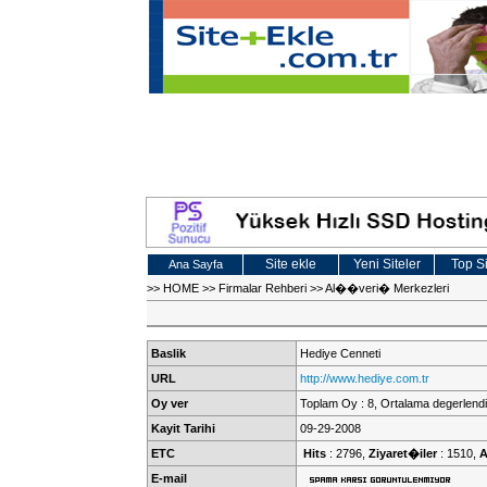
Site ekle
Yeni Siteler
Top Si
Ana Sayfa
>>
HOME
>>
Firmalar Rehberi
>>
Al��veri� Merkezleri
Baslik
Hediye Cenneti
URL
http://www.hediye.com.tr
Oy ver
Toplam Oy : 8, Ortalama degerlendi
Kayit Tarihi
09-29-2008
ETC
Hits
: 2796,
Ziyaret�iler
: 1510,
A
E-mail