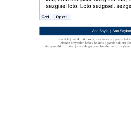
sezgisel loto, Loto sezgisel, sezgis
Ana Sayfa
|
Ana Sayfa
site ekle
bebek bakıcısı
çocuk bakıcısı
çocuk bakıc
|
|
|
eleman arayanlar
bebek bakıcısı
çocuk bakıcısı
h
|
|
|
danışmanlık firmaları
site ekle google
istanbul temizlik şirket
|
|