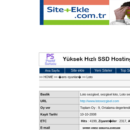
Site ekle
Yeni Siteler
Top Si
Ana Sayfa
>>
HOME
>>
�ans oyunlar�
>>
Loto
Baslik
Loto sezgisel, sezgisel loto, Loto s
URL
http://www.lotosezgisel.com
Oy ver
Toplam Oy : 9, Ortalama degerlendi
Kayit Tarihi
10-10-2008
ETC
Hits
: 4199,
Ziyaret�iler
: 2317,
A
E-mail