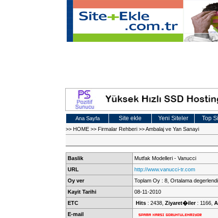
Site ekle
Yeni Siteler
Top Si
Ana Sayfa
>>
HOME
>>
Firmalar Rehberi
>>
Ambalaj ve Yan Sanayi
Baslik
Mutfak Modelleri - Vanucci
URL
http://www.vanucci-tr.com
Oy ver
Toplam Oy : 8, Ortalama degerlendi
Kayit Tarihi
08-11-2010
ETC
Hits
: 2438,
Ziyaret�iler
: 1166,
A
E-mail