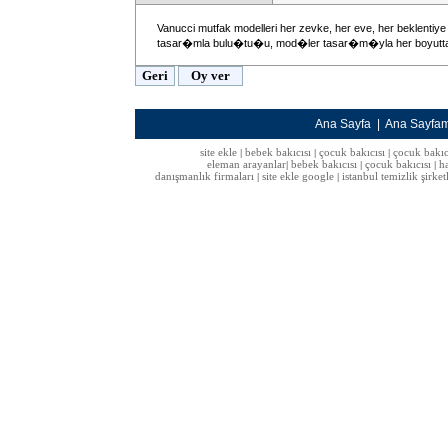
Vanucci mutfak modelleri her zevke, her eve, her bekl
tasar�mla bulu�tu�u, mod�ler tasar�m�yla her boyutta
Ana Sayfa
|
Ana Sayfa
site ekle
bebek bakıcısı
çocuk bakıcısı
çocuk bakıc
|
|
|
eleman arayanlar
bebek bakıcısı
çocuk bakıcısı
h
|
|
|
danışmanlık firmaları
site ekle google
istanbul temizlik şirket
|
|