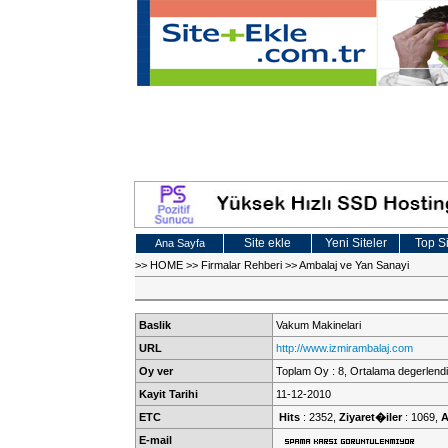
Site ekle
Yeni Siteler
Top Si
Ana Sayfa
>>
HOME
>>
Firmalar Rehberi
>>
Ambalaj ve Yan Sanayi
Baslik
Vakum Makinelari
URL
http://www.izmirambalaj.com
Oy ver
Toplam Oy : 8, Ortalama degerlendi
Kayit Tarihi
11-12-2010
ETC
Hits
: 2352,
Ziyaret�iler
: 1069,
A
E-mail