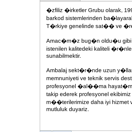
�zfiliz �irketler Grubu olarak
barkod sistemlerinden ba�laya
T�rkiye genelinde sat�� ve �re
Amac�m�z bug�n oldu�u gibi ya
istenilen kalitedeki kaliteli �r�
sunabilmektir.
Ambalaj sekt�r�nde uzun y�llar
memnuniyeti ve teknik servis 
profesyonel �al��ma hayat�m�
takip ederek profesyonel ekibimiz
m��terilerimize daha iyi hizme
mutluluk duyariz.