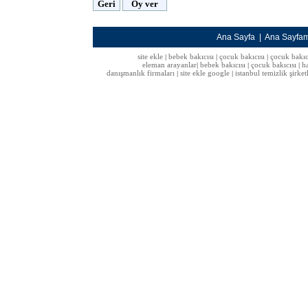
Ana Sayfa
|
Ana Sayfa
site ekle
bebek bakıcısı
çocuk bakıcısı
çocuk bakıc
|
|
|
eleman arayanlar
bebek bakıcısı
çocuk bakıcısı
h
|
|
|
danışmanlık firmaları
site ekle google
istanbul temizlik şirket
|
|