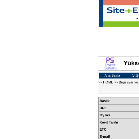
Site
Ana Sayfa
>>
HOME
>>
Bilgisayar v
Baslik
URL
Oy ver
Kayit Tarihi
ETC
E-mail