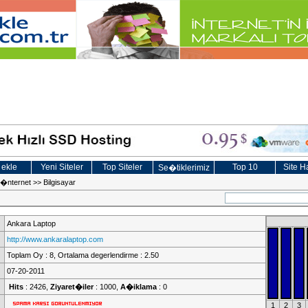
 ekle
Yeni Siteler
Top Siteler
Top 10
Site Ha
Se�tiklerimiz
e �nternet
>>
Bilgisayar
Ankara Laptop
http://www.ankaralaptop.com
Toplam Oy : 8, Ortalama degerlendirme : 2.50
07-20-2011
Hits
: 2426,
Ziyaret�iler
: 1000,
A�iklama
: 0
1
2
3