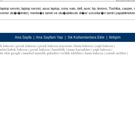
aptop servisi, laptop servisi, asus laptop, sony vaio, dell, acer, hp, lenovo, Toshiba, casper,
verter de�i�imleri, mente�e tamiri ve olu�abilecek di�er sorunlar�n tamiri yapabilmekted
Ana Sayfa
|
Ana Sayfam Yap
|
Sık Kullanılanlara Ekle
|
İletişim
k bakıcısı
çocuk bakıcısı
çocuk bakıcısı arıyorum
hasta bakıcısı
yaşlı bakıcısı
|
|
|
|
|
anlar
bebek bakıcısı
çocuk bakıcısı
hamilelik
insan kaynakları
yaşlı bakıcısı
|
|
|
|
|
|
site ekle google
istanbul temizlik şirketleri
evlilik teklifleri
hasta bakıcısı
yemek tarifleri
|
|
|
|
|