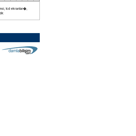
 msi, lcd ekranlar�,
ir.