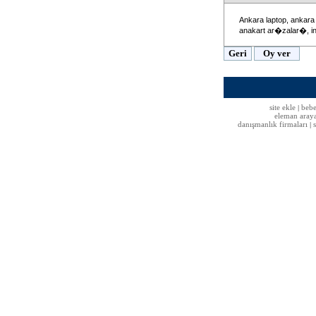
Ankara laptop, ankara l
anakart ar�zalar�, in
site ekle
bebe
|
eleman aray
danışmanlık firmaları
|