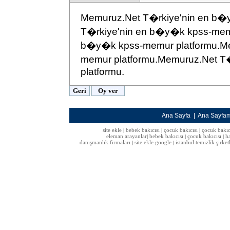
Memuruz.Net T�rkiye'nin en b�
T�rkiye'nin en b�y�k kpss-memu
b�y�k kpss-memur platformu.Me
memur platformu.Memuruz.Net T
platformu.
Ana Sayfa
|
Ana Sayfa
site ekle
bebek bakıcısı
çocuk bakıcısı
çocuk bakıc
|
|
|
eleman arayanlar
bebek bakıcısı
çocuk bakıcısı
h
|
|
|
danışmanlık firmaları
site ekle google
istanbul temizlik şirket
|
|