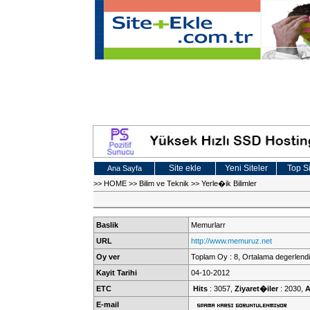
Site ekle
Yeni Siteler
Top Si
Ana Sayfa
>>
HOME
>>
Bilim ve Teknik
>>
Yerle�ik Bilimler
Baslik
Memurlarr
URL
http://www.memuruz.net
Oy ver
Toplam Oy : 8, Ortalama degerlendi
Kayit Tarihi
04-10-2012
ETC
Hits
: 3057,
Ziyaret�iler
: 2030,
A
E-mail