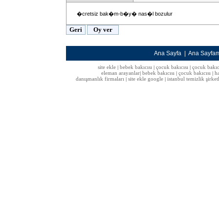
�cretsiz bak�m-b�y� nas�l bozulur
Ana Sayfa
|
Ana Sayfa
site ekle
bebek bakıcısı
çocuk bakıcısı
çocuk bakıc
|
|
|
eleman arayanlar
bebek bakıcısı
çocuk bakıcısı
h
|
|
|
danışmanlık firmaları
site ekle google
istanbul temizlik şirket
|
|