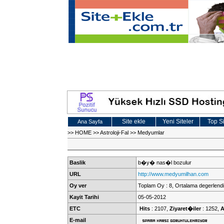
Site ekle
Yeni Siteler
Top Si
Ana Sayfa
>>
HOME
>>
Astroloji-Fal
>>
Medyumlar
Baslik
b�y� nas�l bozulur
URL
http://www.medyumilhan.com
Oy ver
Toplam Oy : 8, Ortalama degerlendi
Kayit Tarihi
05-05-2012
ETC
Hits
: 2107,
Ziyaret�iler
: 1252,
A
E-mail