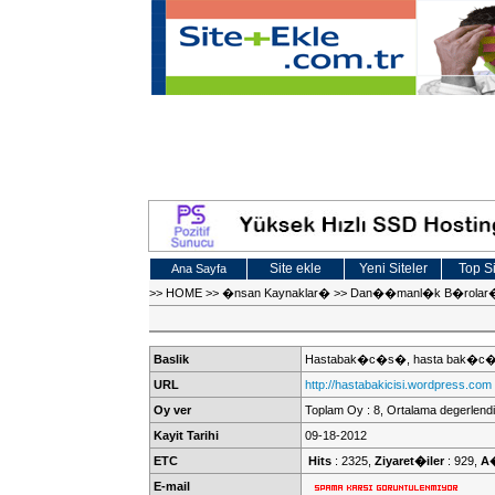
Site ekle
Yeni Siteler
Top Si
Ana Sayfa
>>
HOME
>>
�nsan Kaynaklar�
>>
Dan��manl�k B�rolar
Baslik
Hastabak�c�s�, hasta bak�c�
URL
http://hastabakicisi.wordpress.com
Oy ver
Toplam Oy : 8, Ortalama degerlendi
Kayit Tarihi
09-18-2012
ETC
Hits
: 2325,
Ziyaret�iler
: 929,
A
E-mail