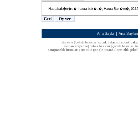
Hastabak�c�s�, hasta bak�c�, Hasta Bak�m�, 0212
Ana Sayfa
|
Ana Sayfa
site ekle
bebek bakıcısı
çocuk bakıcısı
çocuk bakıc
|
|
|
eleman arayanlar
bebek bakıcısı
çocuk bakıcısı
h
|
|
|
danışmanlık firmaları
site ekle google
istanbul temizlik şirket
|
|