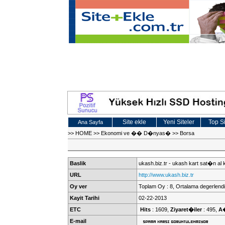
Site ekle
Yeni Siteler
Top Si
Ana Sayfa
>>
HOME
>>
Ekonomi ve �� D�nyas�
>>
Borsa
Baslik
ukash.biz.tr - ukash kart sat�n al 
URL
http://www.ukash.biz.tr
Oy ver
Toplam Oy : 8, Ortalama degerlendi
Kayit Tarihi
02-22-2013
ETC
Hits
: 1609,
Ziyaret�iler
: 495,
A
E-mail