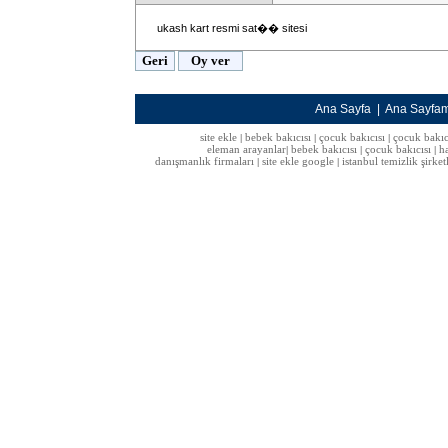
ukash kart resmi sat�� sitesi
Ana Sayfa
|
Ana Sayfa
site ekle
bebek bakıcısı
çocuk bakıcısı
çocuk bakıc
|
|
|
eleman arayanlar
bebek bakıcısı
çocuk bakıcısı
h
|
|
|
danışmanlık firmaları
site ekle google
istanbul temizlik şirket
|
|