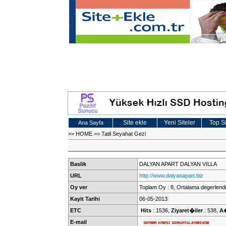
Site ekle
Yeni Siteler
Top Si
Ana Sayfa
>>
HOME
>>
Tatil Seyahat Gezi
Baslik
DALYAN APART DALYAN VILLA
URL
http://www.dalyanapart.biz
Oy ver
Toplam Oy : 8, Ortalama degerlendi
Kayit Tarihi
06-05-2013
ETC
Hits
: 1536,
Ziyaret�iler
: 538,
A
E-mail