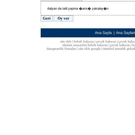
dalyan da tatil yapma �ans� yakalay�n
Ana Sayfa
|
Ana Sayfa
site ekle
bebek bakıcısı
çocuk bakıcısı
çocuk bakıc
|
|
|
eleman arayanlar
bebek bakıcısı
çocuk bakıcısı
h
|
|
|
danışmanlık firmaları
site ekle google
istanbul temizlik şirket
|
|