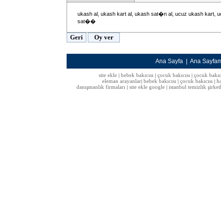
ukash al, ukash kart al, ukash sat�n al, ucuz ukash kart, 
sat��
Ana Sayfa
|
Ana Sayfa
site ekle
bebek bakıcısı
çocuk bakıcısı
çocuk bakıc
|
|
|
eleman arayanlar
bebek bakıcısı
çocuk bakıcısı
h
|
|
|
danışmanlık firmaları
site ekle google
istanbul temizlik şirket
|
|