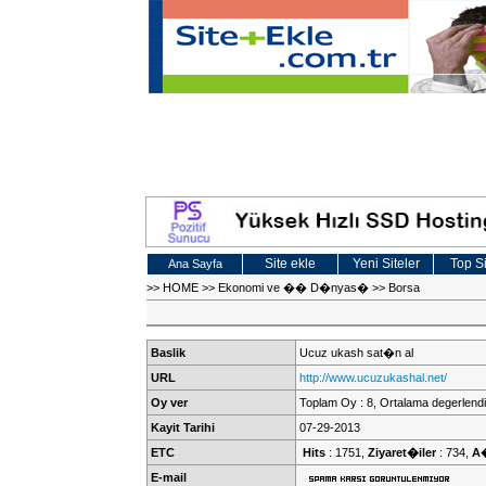
Site ekle
Yeni Siteler
Top Si
Ana Sayfa
>>
HOME
>>
Ekonomi ve �� D�nyas�
>>
Borsa
Baslik
Ucuz ukash sat�n al
URL
http://www.ucuzukashal.net/
Oy ver
Toplam Oy : 8, Ortalama degerlendi
Kayit Tarihi
07-29-2013
ETC
Hits
: 1751,
Ziyaret�iler
: 734,
A
E-mail