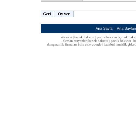
Ana Sayfa
|
Ana Sayfa
site ekle
bebek bakıcısı
çocuk bakıcısı
çocuk bakıc
|
|
|
eleman arayanlar
bebek bakıcısı
çocuk bakıcısı
h
|
|
|
danışmanlık firmaları
site ekle google
istanbul temizlik şirket
|
|