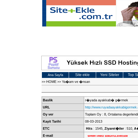
Site ekle
Yeni Siteler
Top Si
Ana Sayfa
>>
HOME
>>
Ya�am ve �nsan
Baslik
r�yada ayakkab� g�rmek
URL
http://www.ruyadaayakkabigormek
Oy ver
Toplam Oy : 8, Ortalama degerlendi
Kayit Tarihi
08-03-2013
ETC
Hits
: 1545,
Ziyaret�iler
: 510,
A
E-mail