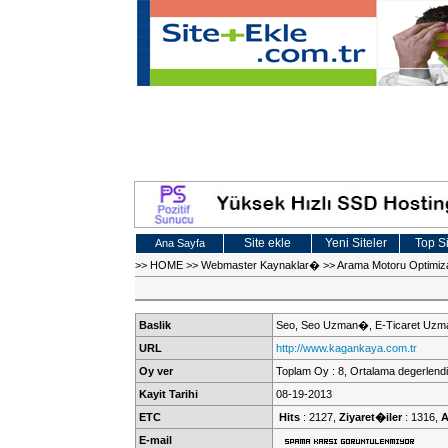
Site ekle
Yeni Siteler
Top Si
Ana Sayfa
>>
HOME
>>
Webmaster Kaynaklar�
>>
Arama Motoru Optimi
Baslik
Seo, Seo Uzman�, E-Ticaret Uz
URL
http://www.kagankaya.com.tr
Oy ver
Toplam Oy : 8, Ortalama degerlendi
Kayit Tarihi
08-19-2013
ETC
Hits
: 2127,
Ziyaret�iler
: 1316,
A
E-mail