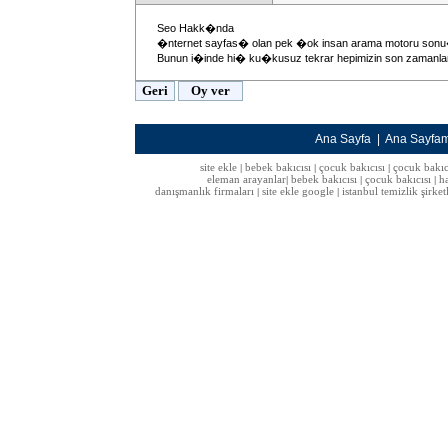
Seo Hakk�nda
�nternet sayfas� olan pek �ok insan arama motoru son
Bunun i�inde hi� ku�kusuz tekrar hepimizin son zamanl
Ana Sayfa
|
Ana Sayfa
site ekle
bebek bakıcısı
çocuk bakıcısı
çocuk bakıc
|
|
|
eleman arayanlar
bebek bakıcısı
çocuk bakıcısı
h
|
|
|
danışmanlık firmaları
site ekle google
istanbul temizlik şirket
|
|