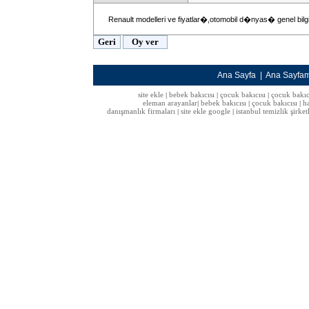
Renault modelleri ve fiyatlar�,otomobil d�nyas� genel bilgi
Ana Sayfa
|
Ana Sayfa
site ekle
bebek bakıcısı
çocuk bakıcısı
çocuk bakıc
|
|
|
eleman arayanlar
bebek bakıcısı
çocuk bakıcısı
h
|
|
|
danışmanlık firmaları
site ekle google
istanbul temizlik şirket
|
|