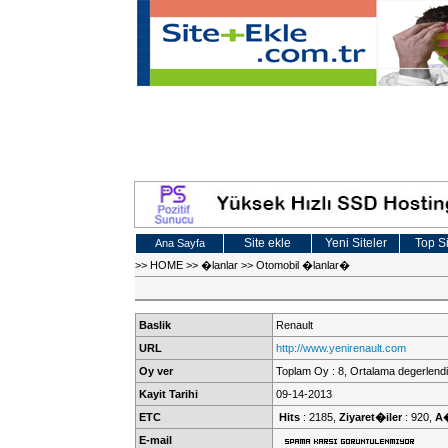
Site ekle
Yeni Siteler
Top Si
Ana Sayfa
>>
HOME
>>
�lanlar
>>
Otomobil �lanlar�
Baslik
Renault
URL
http://www.yenirenault.com
Oy ver
Toplam Oy : 8, Ortalama degerlendi
Kayit Tarihi
09-14-2013
ETC
Hits
: 2185,
Ziyaret�iler
: 920,
A
E-mail