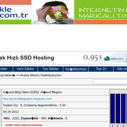
 ekle
Yeni Siteler
Top Siteler
Top 10
Site Ha
Se�tiklerimiz
Kaynaklar�
>>
Arama Motoru Optimizasyonu
G�ncel Blog Sitem [GBS]- Ki�isel Blogum
http://guncelblogsitem.blogspot.com
Toplam Oy : 9, Ortalama degerlendirme : 3.33
09-24-2013
Hits
: 2322,
Ziyaret�iler
: 904,
A�iklama
: 0
1
2
3