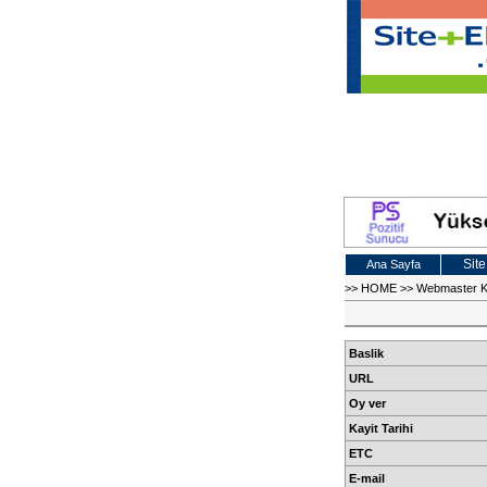
Site
Ana Sayfa
>>
HOME
>>
Webmaster 
Baslik
URL
Oy ver
Kayit Tarihi
ETC
E-mail