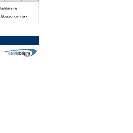
labilirsiniz.
em.blogspot.com</a>