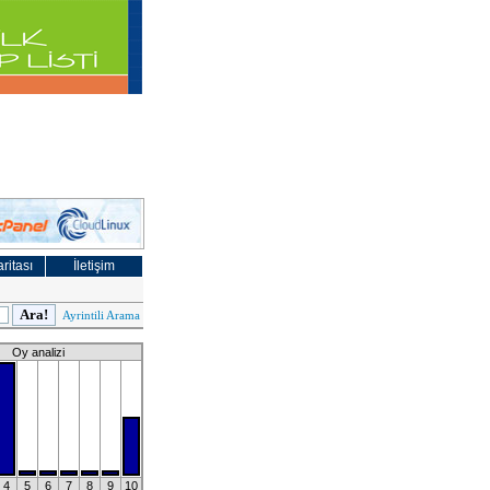
ritası
İletişim
Ayrintili Arama
Oy analizi
4
5
6
7
8
9
10