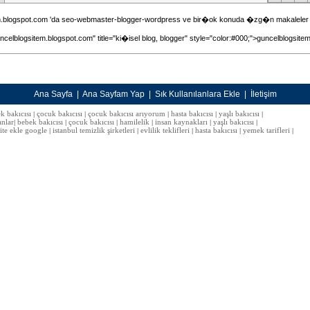
m.blogspot.com 'da seo-webmaster-blogger-wordpress ve bir�ok konuda �zg�n makaleler bu
ncelblogsitem.blogspot.com" title="ki�isel blog, blogger" style="color:#000;">guncelblogsit
Ana Sayfa
|
Ana Sayfam Yap
|
Sık Kullanılanlara Ekle
|
İletişim
k bakıcısı
çocuk bakıcısı
çocuk bakıcısı arıyorum
hasta bakıcısı
yaşlı bakıcısı
|
|
|
|
|
anlar
bebek bakıcısı
çocuk bakıcısı
hamilelik
insan kaynakları
yaşlı bakıcısı
|
|
|
|
|
|
site ekle google
istanbul temizlik şirketleri
evlilik teklifleri
hasta bakıcısı
yemek tarifleri
|
|
|
|
|