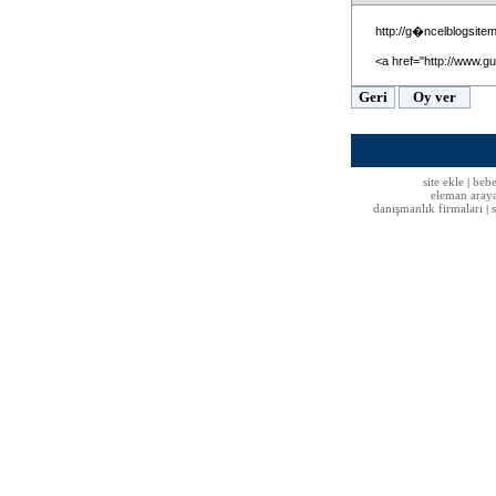
http://g�ncelblogsite
<a href="http://www.gu
site ekle
bebe
|
eleman aray
danışmanlık firmaları
|