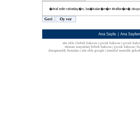
�tiraf edin rahatlay�n, ba�kalar�n�n itiraflar�n� okuy
Ana Sayfa
|
Ana Sayfa
site ekle
bebek bakıcısı
çocuk bakıcısı
çocuk bakıc
|
|
|
eleman arayanlar
bebek bakıcısı
çocuk bakıcısı
h
|
|
|
danışmanlık firmaları
site ekle google
istanbul temizlik şirket
|
|