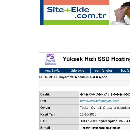
Site ekle
Yeni Siteler
Top Si
Ana Sayfa
>>
HOME
>>
Ya�am ve �nsan
>>
D���nce
Baslik
�T�RAF D�NYASI | ���N�Z
URL
http://www.itirafdunyasi.com
Oy ver
Toplam Oy : 11, Ortalama degerlend
Kayit Tarihi
12-10-2013
ETC
Hits
: 2009,
Ziyaret�iler
: 866,
A
E-mail