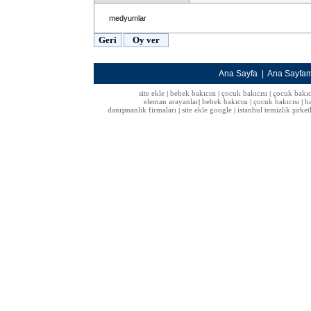
medyumlar
Ana Sayfa
|
Ana Sayfa
site ekle
bebek bakıcısı
çocuk bakıcısı
çocuk bakıc
|
|
|
eleman arayanlar
bebek bakıcısı
çocuk bakıcısı
h
|
|
|
danışmanlık firmaları
site ekle google
istanbul temizlik şirket
|
|