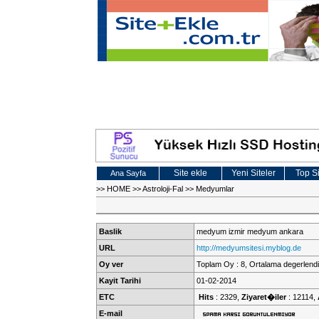
Site ekle
Yeni Siteler
Top Si
Ana Sayfa
>>
HOME
>>
Astroloji-Fal
>>
Medyumlar
Baslik
medyum izmir medyum ankara
URL
http://medyumsitesi.myblog.de
Oy ver
Toplam Oy : 8, Ortalama degerlendi
Kayit Tarihi
01-02-2014
ETC
Hits
: 2329,
Ziyaret�iler
: 12114,
E-mail