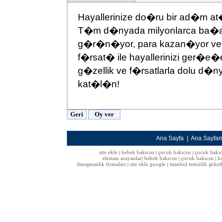
Hayallerinize do�ru bir ad�m at
T�m d�nyada milyonlarca ba�ar�
g�r�n�yor, para kazan�yor ve key
f�rsat� ile hayallerinizi ger�e�
g�zellik ve f�rsatlarla dolu d
kat�l�n!
Ana Sayfa
|
Ana Sayfa
site ekle
bebek bakıcısı
çocuk bakıcısı
çocuk bakıc
|
|
|
eleman arayanlar
bebek bakıcısı
çocuk bakıcısı
h
|
|
|
danışmanlık firmaları
site ekle google
istanbul temizlik şirket
|
|