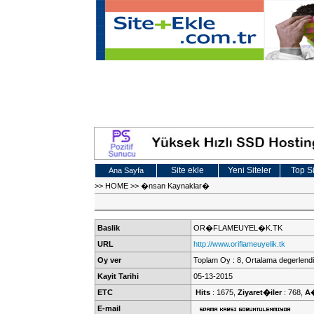
Site ekle
Yeni Siteler
Top Si
Ana Sayfa
>>
HOME
>>
�nsan Kaynaklar�
Baslik
OR�FLAMEUYEL�K.TK
URL
http://www.oriflameuyelik.tk
Oy ver
Toplam Oy : 8, Ortalama degerlendi
Kayit Tarihi
05-13-2015
ETC
Hits
: 1675,
Ziyaret�iler
: 768,
A
E-mail