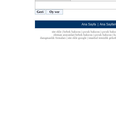
Ana Sayfa
|
Ana Sayfa
site ekle
bebek bakıcısı
çocuk bakıcısı
çocuk bakıc
|
|
|
eleman arayanlar
bebek bakıcısı
çocuk bakıcısı
h
|
|
|
danışmanlık firmaları
site ekle google
istanbul temizlik şirket
|
|