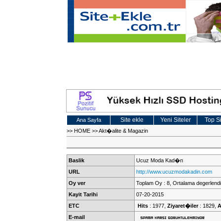
Site ekle
Yeni Siteler
Top Si
Ana Sayfa
>>
HOME
>>
Akt�alite & Magazin
Baslik
Ucuz Moda Kad�n
URL
http://www.ucuzmodakadin.com
Oy ver
Toplam Oy : 8, Ortalama degerlendi
Kayit Tarihi
07-20-2015
ETC
Hits
: 1977,
Ziyaret�iler
: 1829,
A
E-mail