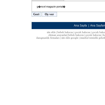
g�ncel magazin portal�
Ana Sayfa
|
Ana Sayfa
site ekle
bebek bakıcısı
çocuk bakıcısı
çocuk bakıc
|
|
|
eleman arayanlar
bebek bakıcısı
çocuk bakıcısı
h
|
|
|
danışmanlık firmaları
site ekle google
istanbul temizlik şirket
|
|