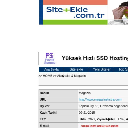
Site ekle
Yeni Siteler
Top Si
Ana Sayfa
>>
HOME
>>
Akt�alite & Magazin
Baslik
magazin
URL
http://www.magazinekstra.com
Oy ver
Toplam Oy : 8, Ortalama degerlendi
Kayit Tarihi
09-21-2015
ETC
Hits
: 2027,
Ziyaret�iler
: 1769,
A
E-mail