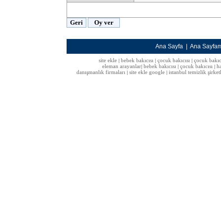
Ana Sayfa
|
Ana Sayfa
site ekle
bebek bakıcısı
çocuk bakıcısı
çocuk bakıc
|
|
|
eleman arayanlar
bebek bakıcısı
çocuk bakıcısı
h
|
|
|
danışmanlık firmaları
site ekle google
istanbul temizlik şirket
|
|