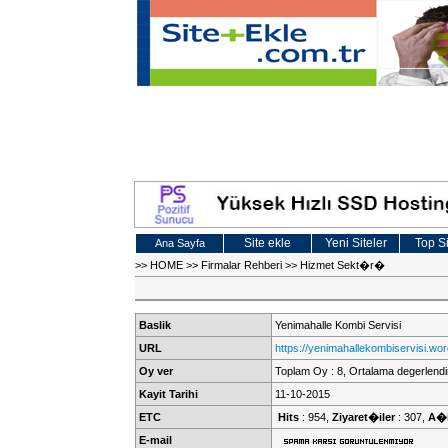
Site ekle
Yeni Siteler
Top Si
Ana Sayfa
>>
HOME
>>
Firmalar Rehberi
>>
Hizmet Sekt�r�
Baslik
Yenimahalle Kombi Servisi
URL
https://yenimahallekombiservisi.w
Oy ver
Toplam Oy : 8, Ortalama degerlendi
Kayit Tarihi
11-10-2015
ETC
Hits
: 954,
Ziyaret�iler
: 307,
A�i
E-mail