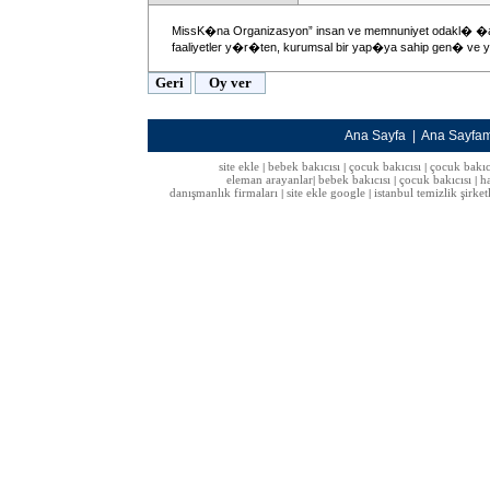
MissK�na Organizasyon” insan ve memnuniyet odakl� �al
faaliyetler y�r�ten, kurumsal bir yap�ya sahip gen� ve yeni
Ana Sayfa
|
Ana Sayfa
site ekle
bebek bakıcısı
çocuk bakıcısı
çocuk bakıc
|
|
|
eleman arayanlar
bebek bakıcısı
çocuk bakıcısı
h
|
|
|
danışmanlık firmaları
site ekle google
istanbul temizlik şirket
|
|