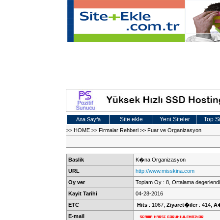
Site ekle
Yeni Siteler
Top Si
Ana Sayfa
>>
HOME
>>
Firmalar Rehberi
>>
Fuar ve Organizasyon
Baslik
K�na Organizasyon
URL
http://www.misskina.com
Oy ver
Toplam Oy : 8, Ortalama degerlendi
Kayit Tarihi
04-28-2016
ETC
Hits
: 1067,
Ziyaret�iler
: 414,
A
E-mail