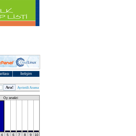
ritası
İletişim
Ayrintili Arama
Oy analizi
4
5
6
7
8
9
10