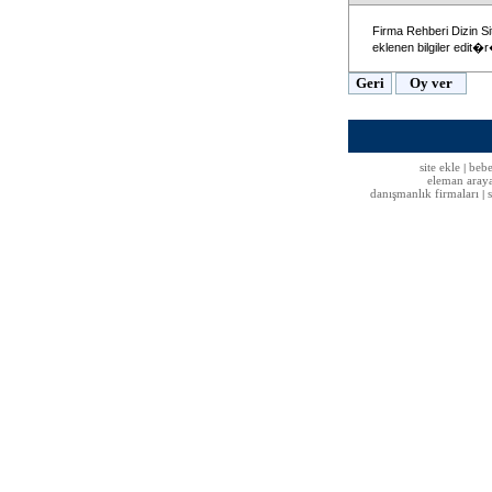
Firma Rehberi Dizin Si
eklenen bilgiler edit
site ekle
bebe
|
eleman aray
danışmanlık firmaları
|