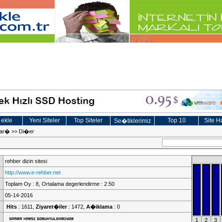
 ekle
Yeni Siteler
Top Siteler
Top 10
Site Ha
Se�tiklerimiz
lar�
>>
Di�er
rehber dizin sitesi
http://www.e-rehber.net
Toplam Oy : 8, Ortalama degerlendirme : 2.50
05-14-2016
Hits
: 1611,
Ziyaret�iler
: 1472,
A�iklama
: 0
1
2
3