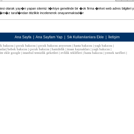
tesi olarak yay�n yapan sitemiz t�rkiye genelinde bir �ok firma �irket web adres bilgileri
�r�m�z taraf�ndan titizlikle incelenerek onayanmaktad�r
Ana Sayfa
|
Ana Sayfam Yap
|
Sık Kullanılanlara Ekle
|
İletişim
k bakıcısı
çocuk bakıcısı
çocuk bakıcısı arıyorum
hasta bakıcısı
yaşlı bakıcısı
|
|
|
|
|
anlar
bebek bakıcısı
çocuk bakıcısı
hamilelik
insan kaynakları
yaşlı bakıcısı
|
|
|
|
|
|
site ekle google
istanbul temizlik şirketleri
evlilik teklifleri
hasta bakıcısı
yemek tarifleri
|
|
|
|
|