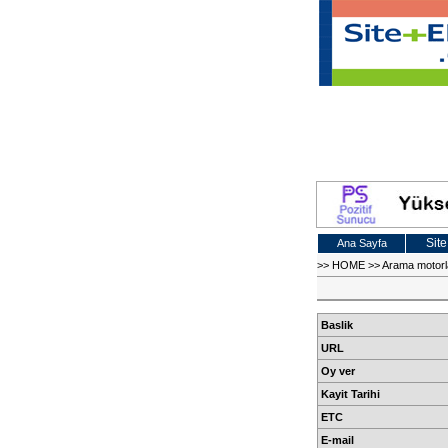
Site
Ana Sayfa
>>
HOME
>>
Arama motor
Baslik
URL
Oy ver
Kayit Tarihi
ETC
E-mail